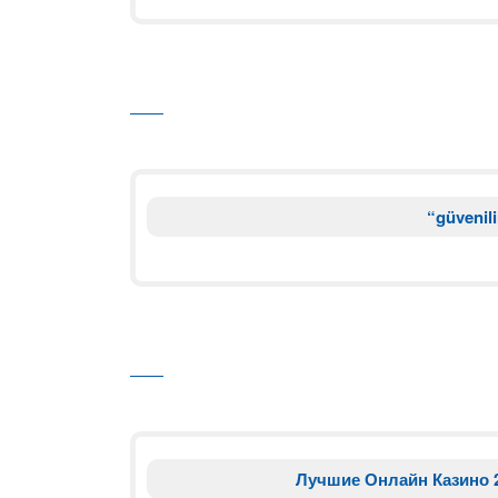
“güvenili
Лучшие Онлайн Казино 2