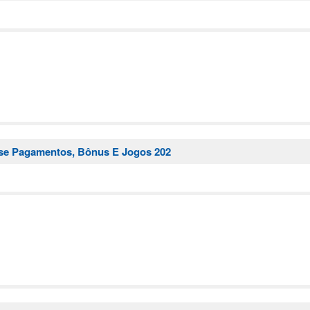
ise Pagamentos, Bônus E Jogos 202