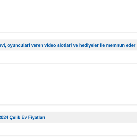
vi, oyunculari veren video slotlari ve hediyeler ile memnun eder
2024 Çelik Ev Fiyatları