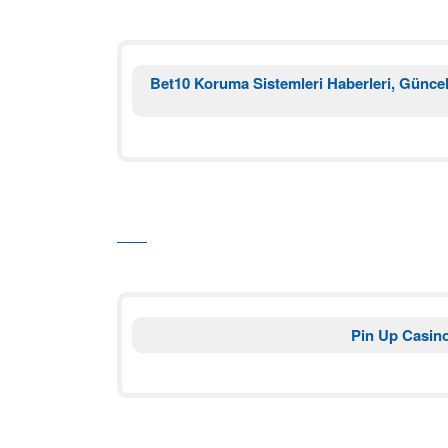
Bet10 Koruma Sistemleri Haberleri, Güncel
Pin Up Casino