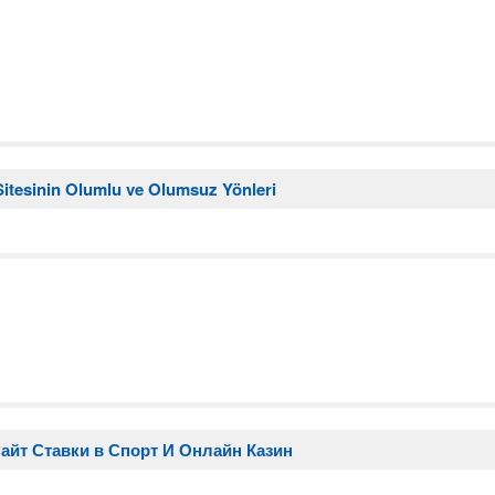
Sitesinin Olumlu ve Olumsuz Yönleri
йт Ставки в Спорт И Онлайн Казин