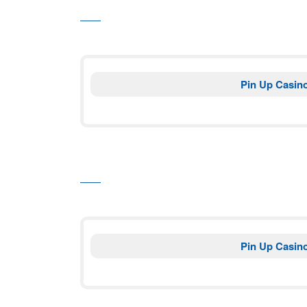
Pin Up Casino
Pin Up Casino