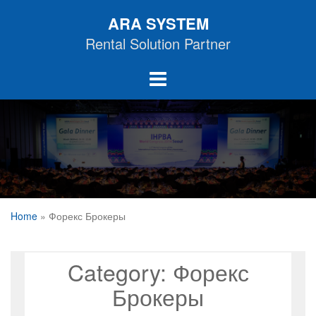
Skip
ARA SYSTEM
to
content
Rental Solution Partner
Home
»
Форекс Брокеры
Category:
Форекс
Брокеры