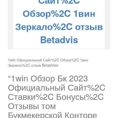
Сайт%2C
Обзор%2C 1вин
Зеркало%2C отзыв
Betadvis
1win Официальный Сайт%2C Обзор%2C 1вин
Зеркало%2C отзыв Betadvise
“1win Обзор Бк 2023
Официальный Сайт%2C
Ставки%2C Бонусы%2C
Отзывы том
Букмекерской Конторе