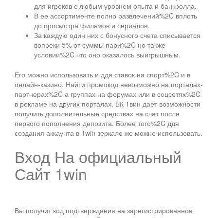
для игроков с любым уровнем опыта и банкролла.
В ее ассортименте полно развлечений%2C вплоть
до просмотра фильмов и сериалов.
За каждую один них с бонусного счета списывается
вопреки 5% от суммы пари%2C но также
условии%2C что оно оказалось выигрышным.
Его можно использовать и ддя ставок на спорт%2C и в
онлайн-казино. Найти промокод невозможно на порталах-
партнерах%2C а группах на форумах или в соцсетях%2C
в рекламе на других порталах. БК 1вин дает возможности
получить дополнительные средствах на счет после
первого пополнения депозита. Более того%2C ддя
создания аккаунта в 1win зеркало же можно использовать.
Вход На официальный
Сайт 1win
Вы получит код подтверждения на зарегистрированное