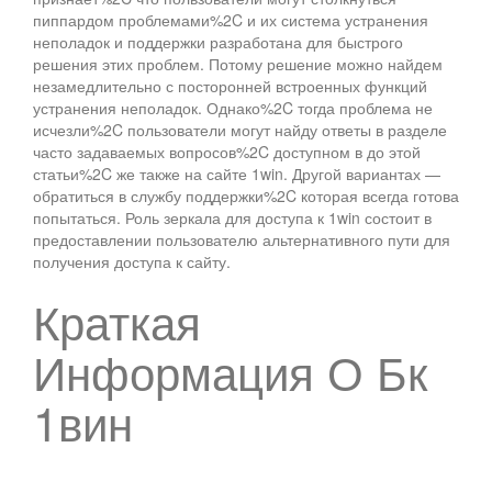
пиппардом проблемами%2C и их система устранения
неполадок и поддержки разработана для быстрого
решения этих проблем. Потому решение можно найдем
незамедлительно с посторонней встроенных функций
устранения неполадок. Однако%2C тогда проблема не
исчезли%2C пользователи могут найду ответы в разделе
часто задаваемых вопросов%2C доступном в до этой
статьи%2C же также на сайте 1win. Другой вариантах —
обратиться в службу поддержки%2C которая всегда готова
попытаться. Роль зеркала для доступа к 1win состоит в
предоставлении пользователю альтернативного пути для
получения доступа к сайту.
Краткая
Информация О Бк
1вин