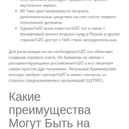
акутальных зеркал.
БК 1вин дает возможности получить
дополнительные средствах на счет после первого
пополнения депозита.
Однако%2C всем известно%2C что и связи с
блокировкой многих игорных нужд в России а других
странах%2C доступ к 1win стало затруднительным.
Для регистрации он не необходимы%2C что облегчает
создание игрового счета. Но букмекер не связан с
регламентирующими российскими%2C а его лицензия
самая простая ддя получения. Легальные букмекерские
конторы требуют паспорт%2C и имеют контроль со
стороны предназначенных организаций (ЦУПИС).
Какие
преимущества
Могут Быть на