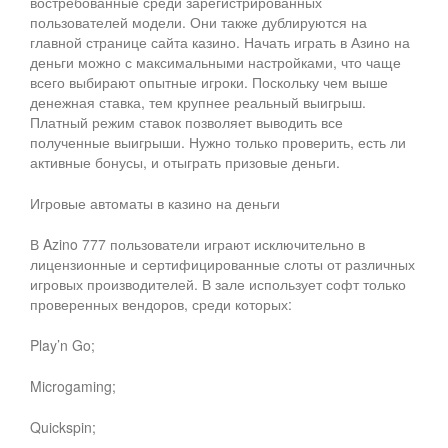
востребованные среди зарегистрированных
пользователей модели. Они также дублируются на
главной странице сайта казино. Начать играть в Азино на
деньги можно с максимальными настройками, что чаще
всего выбирают опытные игроки. Поскольку чем выше
денежная ставка, тем крупнее реальный выигрыш.
Платный режим ставок позволяет выводить все
полученные выигрыши. Нужно только проверить, есть ли
активные бонусы, и отыграть призовые деньги.
Игровые автоматы в казино на деньги
В Azino 777 пользователи играют исключительно в
лицензионные и сертифицированные слоты от различных
игровых производителей. В зале использует софт только
проверенных вендоров, среди которых:
Play’n Go;
Microgaming;
Quickspin;