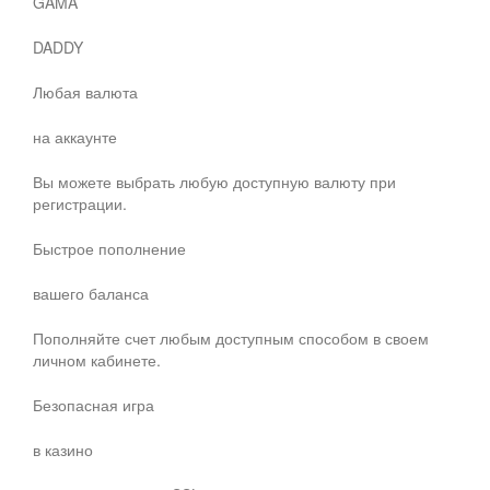
GAMA
DADDY
Любая валюта
на аккаунте
Вы можете выбрать любую доступную валюту при
регистрации.
Быстрое пополнение
вашего баланса
Пополняйте счет любым доступным способом в своем
личном кабинете.
Безопасная игра
в казино