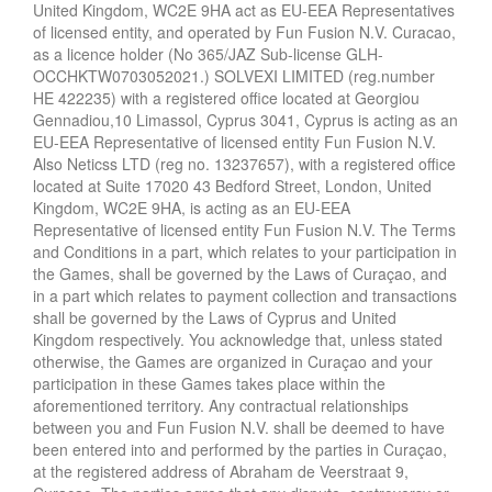
United Kingdom, WC2E 9HA act as EU-EEA Representatives
of licensed entity, and operated by Fun Fusion N.V. Curacao,
as a licence holder (No 365/JAZ Sub-license GLH-
OCCHKTW0703052021.) SOLVEXI LIMITED (reg.number
HE 422235) with a registered office located at Georgiou
Gennadiou,10 Limassol, Cyprus 3041, Cyprus is acting as an
EU-EEA Representative of licensed entity Fun Fusion N.V.
Also Neticss LTD (reg no. 13237657), with a registered office
located at Suite 17020 43 Bedford Street, London, United
Kingdom, WC2E 9HA, is acting as an EU-EEA
Representative of licensed entity Fun Fusion N.V. The Terms
and Conditions in a part, which relates to your participation in
the Games, shall be governed by the Laws of Curaçao, and
in a part which relates to payment collection and transactions
shall be governed by the Laws of Cyprus and United
Kingdom respectively. You acknowledge that, unless stated
otherwise, the Games are organized in Curaçao and your
participation in these Games takes place within the
aforementioned territory. Any contractual relationships
between you and Fun Fusion N.V. shall be deemed to have
been entered into and performed by the parties in Curaçao,
at the registered address of Abraham de Veerstraat 9,