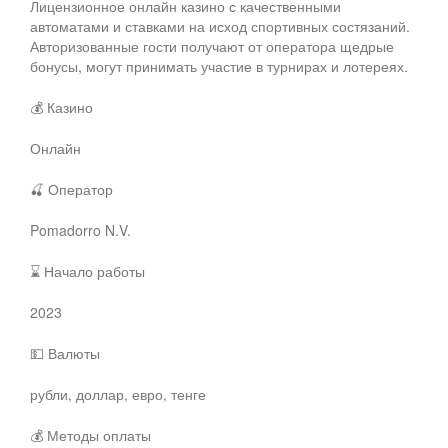
Лицензионное онлайн казино с качественными
автоматами и ставками на исход спортивных состязаний.
Авторизованные гости получают от оператора щедрые
бонусы, могут принимать участие в турнирах и лотереях.
💰 Казино
Онлайн
🍒 Оператор
Pomadorro N.V.
⌛ Начало работы
2023
💵 Валюты
рубли, доллар, евро, тенге
💰 Методы оплаты