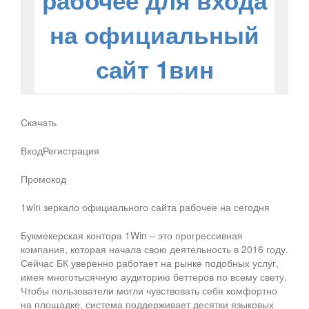
рабочее для входа
на официальный
сайт 1вин
Скачать
ВходРегистрация
Промокод
1win зеркало официального сайта рабочее на сегодня
Букмекерская контора 1Win – это прогрессивная
компания, которая начала свою деятельность в 2016 году.
Сейчас БК уверенно работает на рынке подобных услуг,
имея многотысячную аудиторию беттеров по всему свету.
Чтобы пользователи могли чувствовать себя комфортно
на площадке, система поддерживает десятки языковых