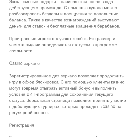
Эксклюзивные подарки – начисляются после ввода
действующего промокода. С помощью купона можно
разблокировать бездепы и поощрения за пополнение
баланса. Также в качестве вознаграждений выступают
деньги для ставок и бесплатные вращения барабанов.
Проигравшие игроки получают кешбэк. Его размер и
частота выдачи определяются статусом в программе
лояльности.
Casino зеркало
Зарегистрированное для зеркало позволяет продолжить
игру в обход блокировки. С его помощью клиенты казино
могут вовремя отыграть активный бонус и выполнить
условия ВИП-программы для сохранения текущего
статуса. Зеркальная страница позволяет принять участие
в действующих турнирах, которые проходят в casino на
регулярной основе.
Регистрация