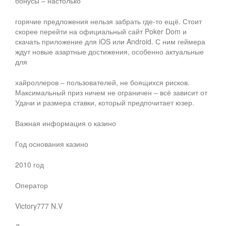
бонусы – настолько
горячие предложения нельзя забрать где-то ещё. Стоит
скорее перейти на официальный сайт Poker Dom и
скачать приложение для iOS или Android. С ним геймера
ждут новые азартные достижения, особенно актуальные
для
хайроллеров – пользователей, не боящихся рисков.
Максимальный приз ничем не ограничен – всё зависит от
Удачи и размера ставки, который предпочитает юзер.
Важная информация о казино
Год основания казино
2010 год
Оператор
Victory777 N.V