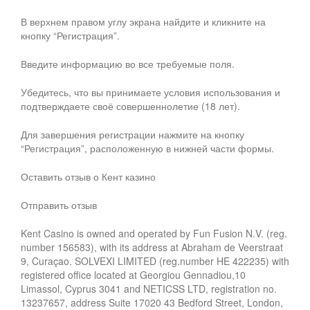
В верхнем правом углу экрана найдите и кликните на
кнопку “Регистрация”.
Введите информацию во все требуемые поля.
Убедитесь, что вы принимаете условия использования и
подтверждаете своё совершеннолетие (18 лет).
Для завершения регистрации нажмите на кнопку
“Регистрация”, расположенную в нижней части формы.
Оставить отзыв о Кент казино
Отправить отзыв
Kent Casino is owned and operated by Fun Fusion N.V. (reg.
number 156583), with its address at Abraham de Veerstraat
9, Curaçao. SOLVEXI LIMITED (reg.number HE 422235) with
registered office located at Georgiou Gennadiou,10
Limassol, Cyprus 3041 and NETICSS LTD, registration no.
13237657, address Suite 17020 43 Bedford Street, London,