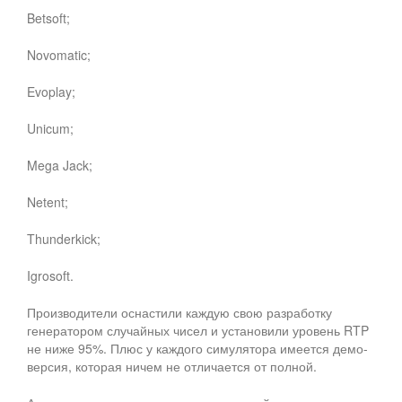
Betsoft;
Novomatic;
Evoplay;
Unicum;
Mega Jack;
Netent;
Thunderkick;
Igrosoft.
Производители оснастили каждую свою разработку
генератором случайных чисел и установили уровень RTP
не ниже 95%. Плюс у каждого симулятора имеется демо-
версия, которая ничем не отличается от полной.