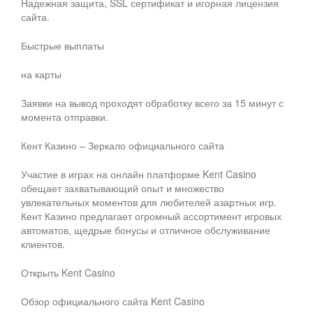
Надежная защита, SSL сертификат и игорная лицензия
сайта.
Быстрые выплаты
на карты
Заявки на вывод проходят обработку всего за 15 минут с
момента отправки.
Кент Казино – Зеркало официального сайта
Участие в играх на онлайн платформе Kent Casino
обещает захватывающий опыт и множество
увлекательных моментов для любителей азартных игр.
Кент Казино предлагает огромный ассортимент игровых
автоматов, щедрые бонусы и отличное обслуживание
клиентов.
Открыть Kent Casino
Обзор официального сайта Kent Casino