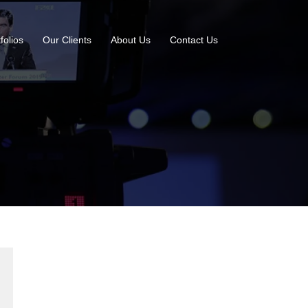
folios
Our Clients
About Us
Contact Us