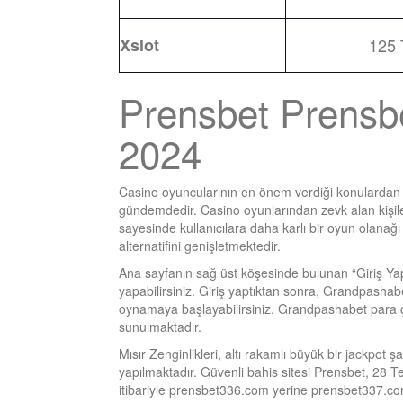
Xslot
125
Prensbet Prensbe
2024
Casino oyuncularının en önem verdiği konulardan b
gündemdedir. Casino oyunlarından zevk alan kişiler
sayesinde kullanıcılara daha karlı bir oyun olanağı
alternatifini genişletmektedir.
Ana sayfanın sağ üst köşesinde bulunan “Giriş Yap” 
yapabilirsiniz. Giriş yaptıktan sonra, Grandpashab
oynamaya başlayabilirsiniz. Grandpashabet para çek
sunulmaktadır.
Mısır Zenginlikleri, altı rakamlı büyük bir jackpot
yapılmaktadır. Güvenli bahis sitesi Prensbet, 28
itibariyle prensbet336.com yerine prensbet337.com 