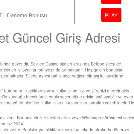
 TL Deneme Bonusu
PLAY
t Güncel Giriş Adresi
iride güvendir. Sevilen Casino siteleri arasında Betboo sitesi de
 için en iyi oyunları bünyesinde tutmaktadır. Hoş geldin bonusları
 sunmaktadır. Sitede ayrıca bahis seçeneğinin olması kullanıcıların
butonuna tıkladıktan sonra, kullanıcı adınızı ve şifrenizi girerek giriş
et’in sunduğu birçok farklı bahis seçeneğine erişim sağlayabilir ve oyun
me yöntemleri ise, kullanıcıların kazandıkları paraları çekebilmeleri iç
 şansı verir. Bununla birlikte telefon arası veya Whatsapp görüşmesi seçim
 Temmuz 2024
olmuştur. Bahisler yatırıldıktan sonra top tekerin etrafında döner ve