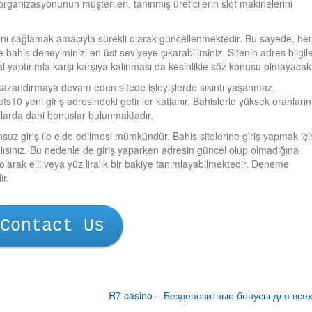
organizasyonunun müşterileri, tanınmış üreticilerin slot makinelerini
asını sağlamak amacıyla sürekli olarak güncellenmektedir. Bu sayede, her
bahis deneyiminizi en üst seviyeye çıkarabilirsiniz. Sitenin adres bilgile
l yaptırımla karşı karşıya kalınması da kesinlikle söz konusu olmayacakt
azandırmaya devam eden sitede işleyişlerde sıkıntı yaşanmaz.
s10 yeni giriş adresindeki getiriler katlanır. Bahislerle yüksek oranların
mlarda dahi bonuslar bulunmaktadır.
suz giriş ile elde edilmesi mümkündür. Bahis sitelerine giriş yapmak içi
ısınız. Bu nedenle de giriş yaparken adresin güncel olup olmadığına
larak elli veya yüz liralık bir bakiye tanımlayabilmektedir. Deneme
ir.
Contact Us
R7 casino – Бездепозитные бонусы для все