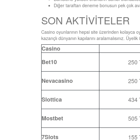
Diğer taraftan deneme bonusun pek çok ava
SON AKTİVİTELER
Casino oyunlarının hepsi site üzerinden kolayca o
kazançlı dünyanın kapılarını aralamalısınız. Üyel
Casino
Bet10
250
Nevacasino
250
Slottica
434
Mostbet
505
7Slots
155