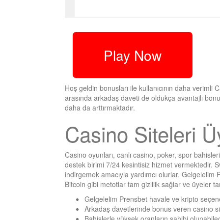
Play Now
Hoş geldin bonusları ile kullanıcının daha veriml
arasında arkadaş daveti de oldukça avantajlı bonu
daha da arttırmaktadır.
Casino Siteleri Ü
Casino oyunları, canlı casino, poker, spor bahisler
destek birimi 7/24 kesintisiz hizmet vermektedir. S
indirgemek amacıyla yardımcı olurlar. Gelgelelim P
Bitcoin gibi metotlar tam gizlilik sağlar ve üyeler t
Gelgelelim Prensbet havale ve kripto seçenek
Arkadaş davetlerinde bonus veren casino sit
Bahislerle yüksek oranların sahibi olunabil