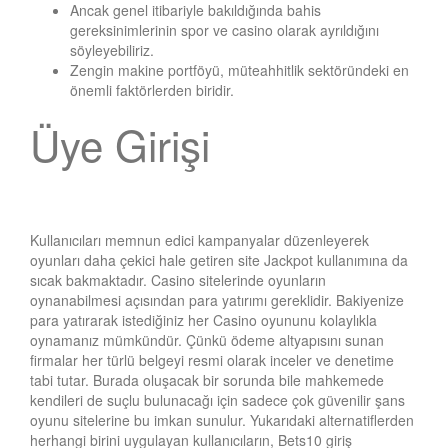
Ancak genel itibariyle bakıldığında bahis
gereksinimlerinin spor ve casino olarak ayrıldığını
söyleyebiliriz.
Zengin makine portföyü, müteahhitlik sektöründeki en
önemli faktörlerden biridir.
Üye Girişi
Kullanıcıları memnun edici kampanyalar düzenleyerek
oyunları daha çekici hale getiren site Jackpot kullanımına da
sıcak bakmaktadır. Casino sitelerinde oyunların
oynanabilmesi açısından para yatırımı gereklidir. Bakiyenize
para yatırarak istediğiniz her Casino oyununu kolaylıkla
oynamanız mümkündür. Çünkü ödeme altyapısını sunan
firmalar her türlü belgeyi resmi olarak inceler ve denetime
tabi tutar. Burada oluşacak bir sorunda bile mahkemede
kendileri de suçlu bulunacağı için sadece çok güvenilir şans
oyunu sitelerine bu imkan sunulur. Yukarıdaki alternatiflerden
herhangi birini uygulayan kullanıcıların, Bets10 giriş