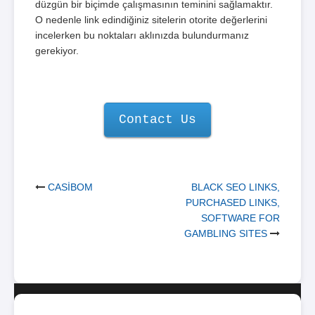
düzgün bir biçimde çalışmasının teminini sağlamaktır.
O nedenle link edindiğiniz sitelerin otorite değerlerini
incelerken bu noktaları aklınızda bulundurmanız
gerekiyor.
Contact Us
Post
CASİBOM
BLACK SEO LINKS,
PURCHASED LINKS,
navigation
SOFTWARE FOR
GAMBLING SITES