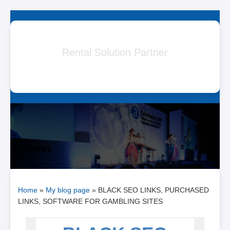
Skip
to
ARA SYSTEM
content
Rental Solution Partner
Home
»
My blog page
»
BLACK SEO LINKS, PURCHASED
LINKS, SOFTWARE FOR GAMBLING SITES