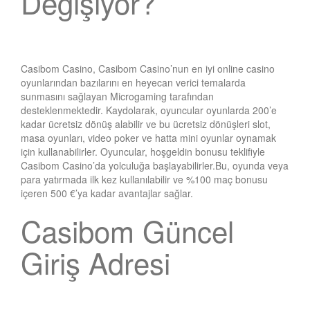
Değişiyor?
Casibom Casino, Casibom Casino’nun en iyi online casino
oyunlarından bazılarını en heyecan verici temalarda
sunmasını sağlayan Microgaming tarafından
desteklenmektedir. Kaydolarak, oyuncular oyunlarda 200’e
kadar ücretsiz dönüş alabilir ve bu ücretsiz dönüşleri slot,
masa oyunları, video poker ve hatta mini oyunlar oynamak
için kullanabilirler. Oyuncular, hoşgeldin bonusu teklifiyle
Casibom Casino’da yolculuğa başlayabilirler.Bu, oyunda veya
para yatırmada ilk kez kullanılabilir ve %100 maç bonusu
içeren 500 €’ya kadar avantajlar sağlar.
Casibom Güncel
Giriş Adresi