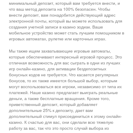
минимальный депозит, который вам требуется внести, и
что ваш метод депозита на 100% безопасен. Чтобы
внести депозит, вам понадобится действующий адрес
электронной почты, который вы можете использовать для
создания учетной записи в казино зодиак. Ваше
мобильное устройство может стать лучшим помощником в
игровых автоматах, рулетке или карточных играх.
Мы также ищем захватывающие игровые автоматы,
которые обеспечивают интересный игровой процесс. Это
отличная возможность для вас сыграть в одни из лучших
игр онлайн-казино, для активации бездепозитных
бонусных кодов не требуется. Что касается регулярных
бонусов, то их также имеется большой выбор, которым
могут воспользоваться все игроки, независимо от типа их
платежей. Наше казино предлагает выиграть реальные
деньги, а также бесплатные вращения. Кроме того,
приветственный депозит, который добавляет
дополнительные 25% к депозиту, дает вам
дополнительный стимул присоединиться к этому онлайн-
казино. К счастью для вас, они сделали всю тяжелую
работу за вас, так что это просто случай выбора из