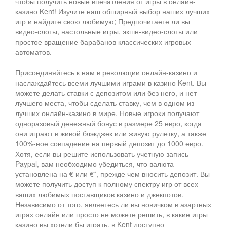
чтобы получить новые впечатления от игры в онлайн-
казино Kent! Изучите наш обширный выбор наших лучших
игр и найдите свою любимую; Предпочитаете ли вы
видео-слоты, настольные игры, экшн-видео-слоты или
простое вращение барабанов классических игровых
автоматов.
Присоединяйтесь к нам в революции онлайн-казино и
наслаждайтесь всеми лучшими играми в казино Kent. Вы
можете делать ставки с депозитом или без него, и нет
лучшего места, чтобы сделать ставку, чем в одном из
лучших онлайн-казино в мире. Новые игроки получают
одноразовый денежный бонус в размере 25 евро, когда
они играют в живой блэкджек или живую рулетку, а также
100%-ное совпадение на первый депозит до 1000 евро.
Хотя, если вы решите использовать учетную запись
Paypal, вам необходимо убедиться, что валюта
установлена на € или €*, прежде чем вносить депозит. Вы
можете получить доступ к полному спектру игр от всех
ваших любимых поставщиков казино и джекпотов.
Независимо от того, являетесь ли вы новичком в азартных
играх онлайн или просто не можете решить, в какие игры
казино вы хотели бы играть, в Kent доступно