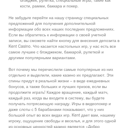
блэкджек, рулетка, специальные игры, такие как
кости, рамми, баккара и покер.
Не забудьте перейти на нашу страницу специальных
предложений для получения дополнительной
информации обо всех наших последних предложениях.
Если вы обратитесь к информации о своей учетной
записи, вы сможете найти кнопку для внесения депозита в
Kent Casino. Что касается настольных игр, у нас есть все
самое лучшее с блэкджеком, баккарой, рулеткой и
другими популярными вариантами.
Вот почему мы перечислили самые популярные из них
отдельно и выделили, какие казино их предлагают. Эти
спины придут в реальной жизни – в виде ежедневных
бонусов, а также больших и лучших призов, если вы
продолжите играть! Каждое вращение, каждый матч,
каждый раз, когда вы входите в систему, вы будете
получать потрясающую награду. Игры в видеопокер и
даже слоты с 5 барабанами показывают, что у них
большой опыт во всех видах игр. Kent дает вам, нашему
игроку, ощущение свободы и веселья, и для этого одной
из основных ценностей казино является «Добро