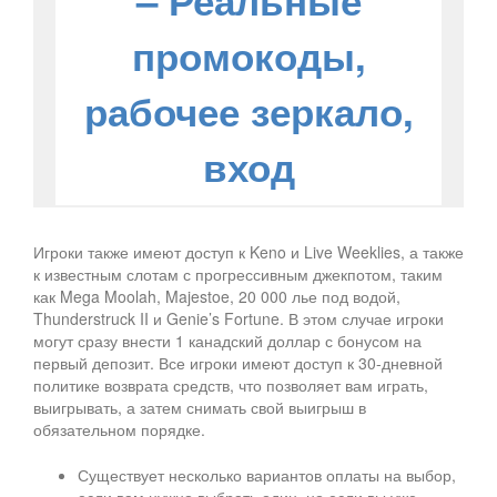
– Реальные
промокоды,
рабочее зеркало,
вход
Игроки также имеют доступ к Keno и Live Weeklies, а также
к известным слотам с прогрессивным джекпотом, таким
как Mega Moolah, Majestoe, 20 000 лье под водой,
Thunderstruck II и Genie’s Fortune. В этом случае игроки
могут сразу внести 1 канадский доллар с бонусом на
первый депозит. Все игроки имеют доступ к 30-дневной
политике возврата средств, что позволяет вам играть,
выигрывать, а затем снимать свой выигрыш в
обязательном порядке.
Существует несколько вариантов оплаты на выбор,