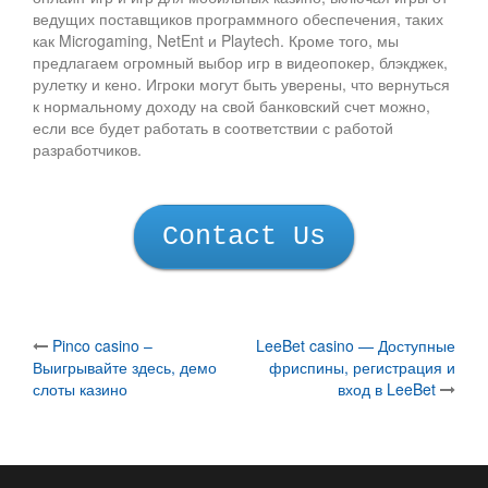
ведущих поставщиков программного обеспечения, таких
как Microgaming, NetEnt и Playtech. Кроме того, мы
предлагаем огромный выбор игр в видеопокер, блэкджек,
рулетку и кено. Игроки могут быть уверены, что вернуться
к нормальному доходу на свой банковский счет можно,
если все будет работать в соответствии с работой
разработчиков.
Contact Us
Post
Pinco casino –
LeeBet casino — Доступные
Выигрывайте здесь, демо
фриспины, регистрация и
navigation
слоты казино
вход в LeeBet