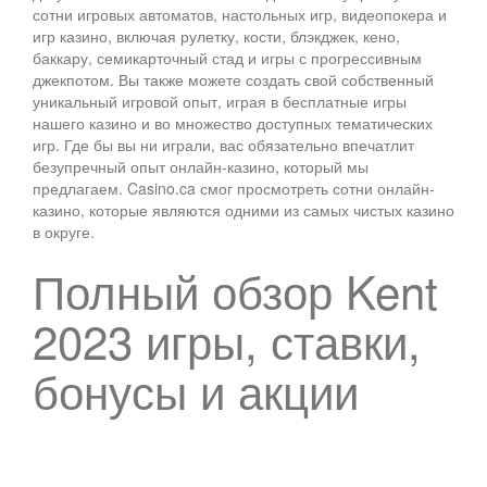
сотни игровых автоматов, настольных игр, видеопокера и
игр казино, включая рулетку, кости, блэкджек, кено,
баккару, семикарточный стад и игры с прогрессивным
джекпотом. Вы также можете создать свой собственный
уникальный игровой опыт, играя в бесплатные игры
нашего казино и во множество доступных тематических
игр. Где бы вы ни играли, вас обязательно впечатлит
безупречный опыт онлайн-казино, который мы
предлагаем. Casino.ca смог просмотреть сотни онлайн-
казино, которые являются одними из самых чистых казино
в округе.
Полный обзор Kent
2023 игры, ставки,
бонусы и акции