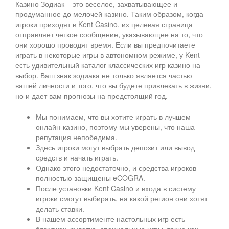
Казино Зодиак – это веселое, захватывающее и
продуманное до мелочей казино. Таким образом, когда
игроки приходят в Kent Casino, их целевая страница
отправляет четкое сообщение, указывающее на то, что
они хорошо проводят время. Если вы предпочитаете
играть в некоторые игры в автономном режиме, у Kent
есть удивительный каталог классических игр казино на
выбор. Ваш знак зодиака не только является частью
вашей личности и того, что вы будете привлекать в жизни,
но и дает вам прогнозы на предстоящий год.
Мы понимаем, что вы хотите играть в лучшем
онлайн-казино, поэтому мы уверены, что наша
репутация непобедима.
Здесь игроки могут выбрать депозит или вывод
средств и начать играть.
Однако этого недостаточно, и средства игроков
полностью защищены eCOGRA.
После установки Kent Casino и входа в систему
игроки смогут выбирать, на какой регион они хотят
делать ставки.
В нашем ассортименте настольных игр есть