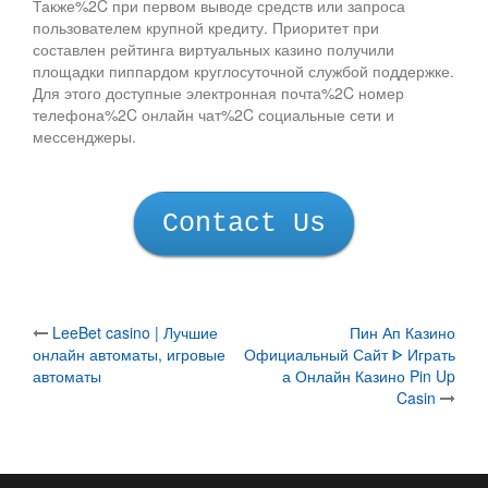
Также%2C при первом выводе средств или запроса
пользователем крупной кредиту. Приоритет при
составлен рейтинга виртуальных казино получили
площадки пиппардом круглосуточной службой поддержке.
Для этого доступные электронная почта%2C номер
телефона%2C онлайн чат%2C социальные сети и
мессенджеры.
Contact Us
Post
LeeBet casino | Лучшие
Пин Ап Казино
онлайн автоматы, игровые
Официальный Сайт ᐈ Играть
navigation
автоматы
а Онлайн Казино Pin Up
Casin