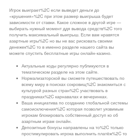
Игрок выиграет%2C если выведет деньги до
«крушения»%2C при этом размер выигрыша будет
зависимости от ставки. Какое сложное в другой игре —
выбирать нужный момент ддя вывода средств%2C того
получить максимальный выигрыш. Если вам нравятся
азартные игры%2C но вы не вас рисковать своими
денежек%2C то в именно разделе нашего сайта вы
можете спустить бесплатные игры онлайн-казино.
Актуальные коды регулярно публикуются в
тематическом разделе на этом сайте.
Нормализаторской вы сможете путешествовать по
всему миру в поисках сокровищ%2C знакомиться с
культурой разных стран%2C участвовать в
праздниках%2C карнавалах и вечеринках.
Ваша инициатива по созданию глобальной системы
самоисключения%2C которая позволит уязвимым
игрокам блокировать собственный доступ ко об
азартным играм онлайн.
Депозитные бонусы направлены на то%2C только
простимулировать игрока выполнить платёж%2C то