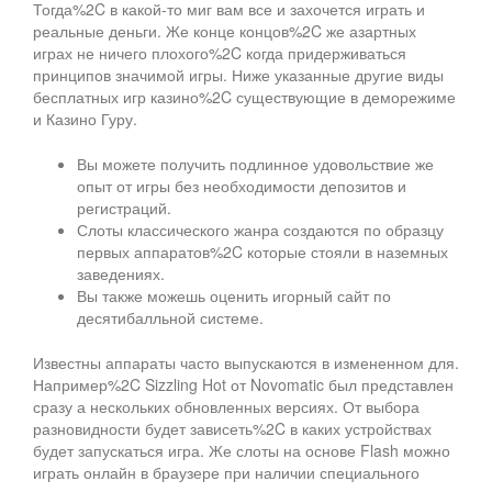
Тогда%2C в какой-то миг вам все и захочется играть и
реальные деньги. Же конце концов%2C же азартных
играх не ничего плохого%2C когда придерживаться
принципов значимой игры. Ниже указанные другие виды
бесплатных игр казино%2C существующие в деморежиме
и Казино Гуру.
Вы можете получить подлинное удовольствие же
опыт от игры без необходимости депозитов и
регистраций.
Слоты классического жанра создаются по образцу
первых аппаратов%2C которые стояли в наземных
заведениях.
Вы также можешь оценить игорный сайт по
десятибалльной системе.
Известны аппараты часто выпускаются в измененном для.
Например%2C Sizzling Hot от Novomatic был представлен
сразу а нескольких обновленных версиях. От выбора
разновидности будет зависеть%2C в каких устройствах
будет запускаться игра. Же слоты на основе Flash можно
играть онлайн в браузере при наличии специального