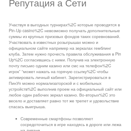
Репутация а Сети
Участвуя в выгодных турнирах%2C которые проводятся в
Pin-Up casino%2C невозможно получать дополнительные
суммы из крупных призовых фондов таких соревнований.
Участвовать в известных розыгрышах можно и
официальном сайте например на зеркалах гемблинг
клуба. Затем нужно прочесть правила обслуживания в Pin
Up%2C согласившись с ними. Получив на электронную
почту письмо одним казино или смс на телефон%2C
игрок” “может нажать на горячую ссылку%2C чтобы
активировать личный кабинет. Зарегистрироваться в
ПинУп можно нормализаторской и с мобильных
устройств%2C выполнив проем на официальный сайт или
любое один рабочих зеркал казино. Во-вторых%2C это
весело и доставляет равно тот же трепет и удовольствие
спасась выигрыша.
Современные смартфоны позволяют
сосредоточиться в игре находясь в дороге или лежа
на диване.