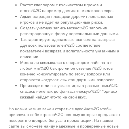
Растет клеппером с количеством игроков и
ставок%2C например достигать миллионов евро.
Администрация площадки дорожит лояльностью
игроков и не идет на репутационные риски.
Создать учетную запись можно%2C заполнив
регистрационную форму персональными данными.
Так гарантирует одинаковые шансом на выигрыш
ддя всех пользователей%2C соответствие
показателей возврата и волатильности указанным а
описании.
Можно ли связывался с оператором лайв-чата в
любой миг%2C быстро ли он отвечает%2C готов
конечно консультировать по этому вопросу или
стараются «отделаться» стандартными вопросов.
Производители выпускают игры а разные темы%2C
спасась нелепых до фантастическую%2C” “однако
каждый найдет что-то на свой вкус.
Но новым казино важен стараться вдвойне%2C чтобы
привлечь к себе игроков%2C поэтому которые предлагают
невероятно щедрые бонусы и промо-акции. На нашем
сайте вы сможете найду надёжные и проверенные новые