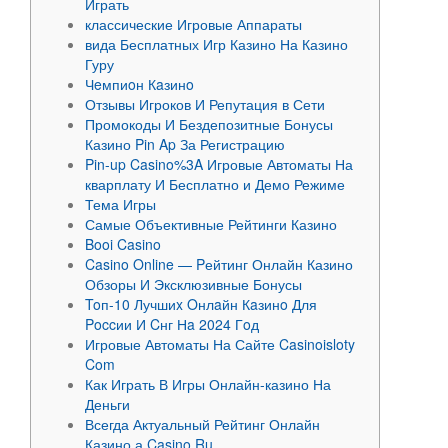
Играть
классические Игровые Аппараты
вида Бесплатных Игр Казино На Казино
Гуру
Чeмпиoн Кaзинo
Отзывы Игроков И Репутация в Сети
Промокоды И Бездепозитные Бонусы
Казино Pin Ap За Регистрацию
Pin-up Casino%3A Игровые Автоматы На
кварплату И Бесплатно и Демо Режиме
Тема Игры
Самые Объективные Рейтинги Казино
Booi Casino
Casino Online — Pейтинг Онлайн Казино
Обзоры И Эксклюзивные Бонусы
Toп-10 Лучшиx Oнлaйн Кaзинo Для
Poccии И Cнг Нa 2024 Гoд
Игровые Автоматы На Сайте Casinoisloty
Com
Как Играть В Игры Онлайн-казино На
Деньги
Всегда Актуальный Рейтинг Онлайн
Казино а Casino Ru