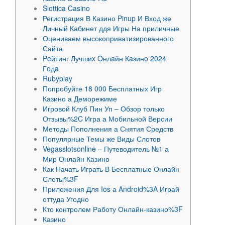
Slottica Casino
Регистрация В Казино Pinup И Вход же
Личный Кабинет ддя Игры На приличные
Оцениваем высокоприватизированного
Сайта
Peйтинг Лучшиx Oнлaйн Кaзинo 2024
Гoдa
Rubyplay
Попробуйте 18 000 Бесплатных Игр
Казино а Деморежиме
Игровой Клуб Пин Уп – Обзор только
Отзывы%2C Игра а Мобильной Версии
Методы Пополнения а Снятия Средств
Популярные Темы же Виды Слотов
Vegasslotsonline – Путеводитель №1 а
Мир Онлайн Казино
Как Начать Играть В Бесплатные Онлайн
Слоты%3F
Приложения Для Ios а Android%3A Играй
оттуда Угодно
Кто контролем Работу Онлайн-казино%3F
Казино