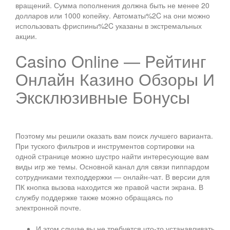
вращений. Сумма пополнения должна быть не менее 20
долларов или 1000 копейку. Автоматы%2C на они можно
использовать фриспины%2C указаны в экстремальных
акции.
Casino Online — Pейтинг
Онлайн Казино Обзоры И
Эксклюзивные Бонусы
Поэтому мы решили оказать вам поиск лучшего варианта.
При туского фильтров и инструментов сортировки на
одной странице можно шустро найти интересующие вам
виды игр же темы. Основной канал для связи пиппардом
сотрудниками техподдержки — онлайн-чат. В версии для
ПК кнопка вызова находится же правой части экрана. В
службу поддержке также можно обращаясь по
электронной почте.
И этом случае вы не требуется что-то устанавливать