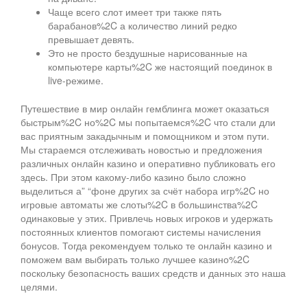
Чаще всего слот имеет три также пять
барабанов%2C а количество линий редко
превышает девять.
Это не просто бездушные нарисованные на
компьютере карты%2C же настоящий поединок в
live-режиме.
Путешествие в мир онлайн гемблинга может оказаться
быстрым%2C но%2C мы попытаемся%2C что стали дли
вас приятным закадычным и помощником и этом пути.
Мы стараемся отслеживать новостью и предложения
различных онлайн казино и оперативно публиковать его
здесь. При этом какому-либо казино было сложно
выделиться а” “фоне других за счёт набора игр%2C но
игровые автоматы же слоты%2C в большинства%2C
одинаковые у этих. Привлечь новых игроков и удержать
постоянных клиентов помогают системы начисления
бонусов. Тогда рекомендуем только те онлайн казино и
поможем вам выбирать только лучшее казино%2C
поскольку безопасность ваших средств и данных это наша
целями.