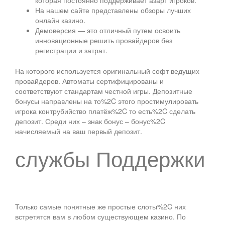
которая постоянно поддерживает азарт игроков.
На нашем сайте представлены обзоры лучших
онлайн казино.
Демоверсия — это отличный путем освоить
инновационные решить провайдеров без
регистрации и затрат.
На которого используется оригинальный софт ведущих
провайдеров. Автоматы сертифицированы и
соответствуют стандартам честной игры. Депозитные
бонусы направлены на то%2C этого простимулировать
игрока контрубийство платёж%2C то есть%2C сделать
депозит. Среди них – знак бонус – бонус%2C
начисляемый на ваш первый депозит.
службы Поддержки
Только самые понятные же простые слоты%2C них
встретятся вам в любом существующем казино. По