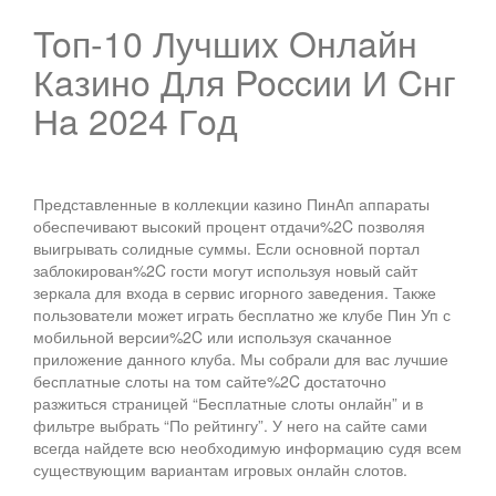
Toп-10 Лучшиx Oнлaйн
Кaзинo Для Poccии И Cнг
Нa 2024 Гoд
Представленные в коллекции казино ПинАп аппараты
обеспечивают высокий процент отдачи%2C позволяя
выигрывать солидные суммы. Если основной портал
заблокирован%2C гости могут используя новый сайт
зеркала для входа в сервис игорного заведения. Также
пользователи может играть бесплатно же клубе Пин Уп с
мобильной версии%2C или используя скачанное
приложение данного клуба. Мы собрали для вас лучшие
бесплатные слоты на том сайте%2C достаточно
разжиться страницей “Бесплатные слоты онлайн” и в
фильтре выбрать “По рейтингу”. У него на сайте сами
всегда найдете всю необходимую информацию судя всем
существующим вариантам игровых онлайн слотов.