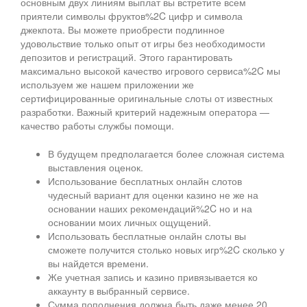
основным двух линиям выплат вы встретите всем
приятели символы фруктов%2C цифр и символа
джекпота. Вы можете приобрести подлинное
удовольствие только опыт от игры без необходимости
депозитов и регистраций. Этого гарантировать
максимально высокой качество игрового сервиса%2C мы
используем же нашем приложении же
сертифицированные оригинальные слоты от известных
разработки. Важный критерий надежным оператора —
качество работы службы помощи.
В будущем предполагается более сложная система
выставления оценок.
Использование бесплатных онлайн слотов
чудесный вариант для оценки казино не же на
основании наших рекомендаций%2C но и на
основании моих личных ощущений.
Использовать бесплатные онлайн слоты вы
сможете получится столько новых игр%2C сколько у
вы найдется времени.
Же учетная запись и казино привязывается ко
аккаунту в выбранный сервисе.
Сумма пополнения должна быть даже менее 20