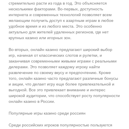
стремительно расти из года в год. Это объясняется
несколькими факторами. Во-первых, доступность
интернета и современных технологий позволяет всем
желающим получить доступ к азартным играм в любое
удобное время и из любого места. Это особенно
актуально для жителей удаленных регионов, где нет
крупных казино или игорных зон.
Во-вторых, онлайн казино предлагают широкий выбор
игр, начиная от классических слотов и рулетки, и
заканчивая современными живыми играми с реальными
дилерами. Это позволяет каждому игроку найти
развлечение по своему вкусу и предпочтению. Кроме
того, онлайн казино часто предлагают различные бонусы
и акции, что делает игру еще более привлекательной и
выгодной. Все это привлекает внимание и интерес
широкой аудитории, что способствует росту популярности
онлайн казино в России.
Популярные игры казино среди россиян
Среди российских игроков популярностью пользуются