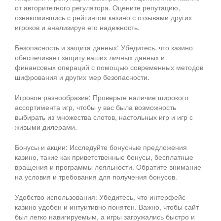
от авторитетного регулятора. Оцените репутацию,
ознакомившись с рейтингом казино с отзывами других
игроков и анализируя его надежность.
Безопасность и защита данных: Убедитесь, что казино
обеспечивает защиту ваших личных данных и
финансовых операций с помощью современных методов
шифрования и других мер безопасности.
Игровое разнообразие: Проверьте наличие широкого
ассортимента игр, чтобы у вас была возможность
выбирать из множества слотов, настольных игр и игр с
живыми дилерами.
Бонусы и акции: Исследуйте бонусные предложения
казино, такие как приветственные бонусы, бесплатные
вращения и программы лояльности. Обратите внимание
на условия и требования для получения бонусов.
Удобство использования: Убедитесь, что интерфейс
казино удобен и интуитивно понятен. Важно, чтобы сайт
был легко навигируемым, а игры загружались быстро и