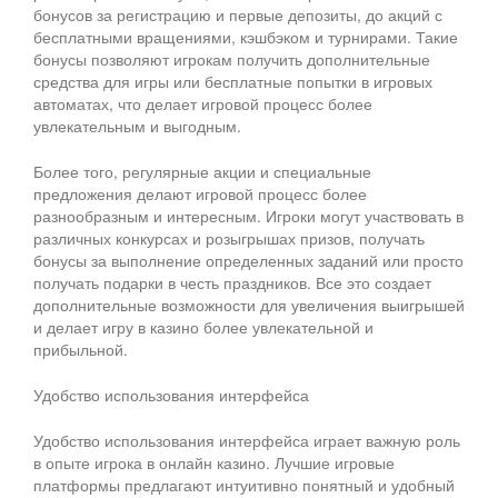
бонусов за регистрацию и первые депозиты, до акций с
бесплатными вращениями, кэшбэком и турнирами. Такие
бонусы позволяют игрокам получить дополнительные
средства для игры или бесплатные попытки в игровых
автоматах, что делает игровой процесс более
увлекательным и выгодным.
Более того, регулярные акции и специальные
предложения делают игровой процесс более
разнообразным и интересным. Игроки могут участвовать в
различных конкурсах и розыгрышах призов, получать
бонусы за выполнение определенных заданий или просто
получать подарки в честь праздников. Все это создает
дополнительные возможности для увеличения выигрышей
и делает игру в казино более увлекательной и
прибыльной.
Удобство использования интерфейса
Удобство использования интерфейса играет важную роль
в опыте игрока в онлайн казино. Лучшие игровые
платформы предлагают интуитивно понятный и удобный