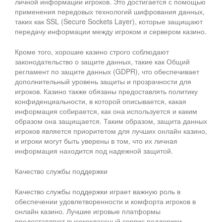
личной информации игроков. Это достигается с помощью
применения передовых технологий шифрования данных,
таких как SSL (Secure Sockets Layer), которые защищают
передачу информации между игроком и сервером казино.
Кроме того, хорошие казино строго соблюдают
законодательство о защите данных, такие как Общий
регламент по защите данных (GDPR), что обеспечивает
дополнительный уровень защиты и прозрачности для
игроков. Казино также обязаны предоставлять политику
конфиденциальности, в которой описывается, какая
информация собирается, как она используется и каким
образом она защищается. Таким образом, защита данных
игроков является приоритетом для лучших онлайн казино,
и игроки могут быть уверены в том, что их личная
информация находится под надежной защитой.
Качество службы поддержки
Качество службы поддержки играет важную роль в
обеспечении удовлетворенности и комфорта игроков в
онлайн казино. Лучшие игровые платформы
предоставляют высококлассный сервис поддержки,