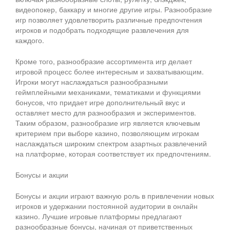
видеопокер, баккару и многие другие игры. Разнообразие
игр позволяет удовлетворить различные предпочтения
игроков и подобрать подходящие развлечения для
каждого.
Кроме того, разнообразие ассортимента игр делает
игровой процесс более интересным и захватывающим.
Игроки могут наслаждаться разнообразными
геймплейными механиками, тематиками и функциями
бонусов, что придает игре дополнительный вкус и
оставляет место для разнообразия и экспериментов.
Таким образом, разнообразие игр является ключевым
критерием при выборе казино, позволяющим игрокам
наслаждаться широким спектром азартных развлечений
на платформе, которая соответствует их предпочтениям.
Бонусы и акции
Бонусы и акции играют важную роль в привлечении новых
игроков и удержании постоянной аудитории в онлайн
казино. Лучшие игровые платформы предлагают
разнообразные бонусы, начиная от приветственных