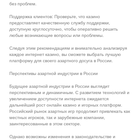
без проблем.
Поддержка клиентов: Проверьте, что казино
предоставляет качественную службу поддержки,
доступную круглосуточно, чтобы оперативно решить
любые возникающие вопросы или проблемы.
Следуя этим рекомендациям и внимательно анализируя
каждое интернет казино, вы сможете выбрать лучшую
платформу для своего азартного досуга в России.
Перспективы азартной индустрии в России
Будущее азартной индустрии в России выглядит
перспективным и динамичным. С развитием технологий и
увеличением доступности интернета ожидается
дальнейший рост онлайн казино и игорных платформ.
Российский рынок азартных игр продолжит привлекать как
местных игроков, так и зарубежные компании,
заинтересованные в этом секторе.
Однако возможны изменения в законодательстве и