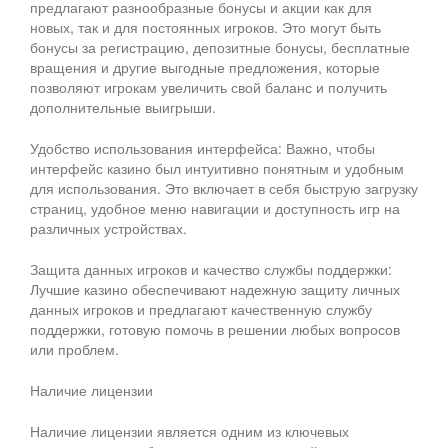
предлагают разнообразные бонусы и акции как для
новых, так и для постоянных игроков. Это могут быть
бонусы за регистрацию, депозитные бонусы, бесплатные
вращения и другие выгодные предложения, которые
позволяют игрокам увеличить свой баланс и получить
дополнительные выигрыши.
Удобство использования интерфейса: Важно, чтобы
интерфейс казино был интуитивно понятным и удобным
для использования. Это включает в себя быструю загрузку
страниц, удобное меню навигации и доступность игр на
различных устройствах.
Защита данных игроков и качество службы поддержки:
Лучшие казино обеспечивают надежную защиту личных
данных игроков и предлагают качественную службу
поддержки, готовую помочь в решении любых вопросов
или проблем.
Наличие лицензии
Наличие лицензии является одним из ключевых