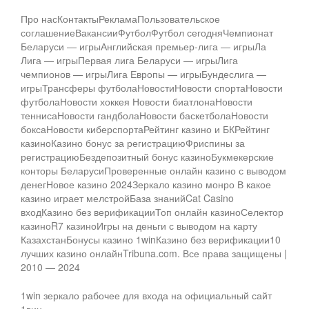
Про насКонтактыРекламаПользовательское
соглашениеВакансииФутболФутбол сегодняЧемпионат
Беларуси — игрыАнглийская премьер-лига — игрыЛа
Лига — игрыПервая лига Беларуси — игрыЛига
чемпионов — игрыЛига Европы — игрыБундеслига —
игрыТрансферы футболаНовостиНовости спортаНовости
футболаНовости хоккея Новости биатлонаНовости
теннисаНовости гандболаНовости баскетболаНовости
боксаНовости киберспортаРейтинг казино и БКРейтинг
казиноКазино бонус за регистрациюФриспины за
регистрациюБездепозитный бонус казиноБукмекерские
конторы БеларусиПроверенные онлайн казино с выводом
денегНовое казино 2024Зеркало казино монро В какое
казино играет мелстройБаза знанийCat Casino
входКазино без верификацииТоп онлайн казиноСелектор
казиноR7 казиноИгры на деньги с выводом на карту
КазахстанБонусы казино 1winКазино без верификации10
лучших казино онлайнTribuna.com. Все права защищены |
2010 — 2024
1win зеркало рабочее для входа на официальный сайт