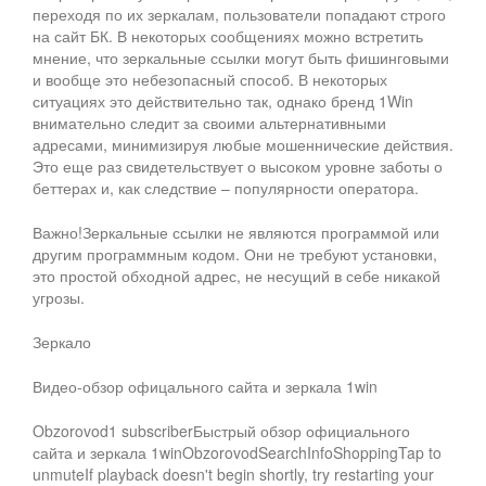
переходя по их зеркалам, пользователи попадают строго
на сайт БК. В некоторых сообщениях можно встретить
мнение, что зеркальные ссылки могут быть фишинговыми
и вообще это небезопасный способ. В некоторых
ситуациях это действительно так, однако бренд 1Win
внимательно следит за своими альтернативными
адресами, минимизируя любые мошеннические действия.
Это еще раз свидетельствует о высоком уровне заботы о
беттерах и, как следствие – популярности оператора.
Важно!Зеркальные ссылки не являются программой или
другим программным кодом. Они не требуют установки,
это простой обходной адрес, не несущий в себе никакой
угрозы.
Зеркало
Видео-обзор офицального сайта и зеркала 1win
Obzorovod1 subscriberБыстрый обзор официального
сайта и зеркала 1winObzorovodSearchInfoShoppingTap to
unmuteIf playback doesn't begin shortly, try restarting your