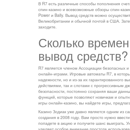
В R7 есть различные способы пополнения счета
спин-казино и всевозможные обзоры спин-казин
Power и Bally. Вывод средств можно осуществи
Великобритании и обычной почтой в США. Зате
заходите.
Сколько времен
вывод средств?
R7 является членом Ассоциации безопасных и 
онлайн-играми. Игровые автоматы R7, в которы
надежности, но и из-за их гарантированного 
действиями, так и слотами с прогрессивным д
безопасности, постоянно сохраняя ваши данны
функций, которые позволяют новичкам и опытн
игры онлайн-казино, вы найдете игры, предлаг
Казино Зодиак уже давно является одним из с
создания в 2008 году. Вам просто нужно ввест
попадете в акцию и получите шанс выиграть. У
уделяет особое внимание простоте использова