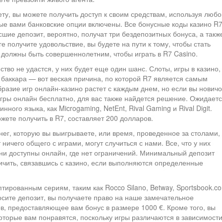
счету, вы можете получить доступ к своим средствам, используя люб
ные вами банковские опции включены. Все бонусные коды казино R
сшие депозит, вероятно, получат три бездепозитных бонуса, а такж
е получите удовольствие, вы будете на пути к тому, чтобы стать
ы должны быть совершеннолетним, чтобы играть в R7 Casino.
ство не удастся, у них будет еще один шанс. Слоты, игры в казино,
, баккара — вот веская причина, по которой R7 является самым
азие игр онлайн-казино растет с каждым днем, но если вы новичо
игры онлайн бесплатно, для вас также найдется решение. Ожидаетс
ного языка, как Microgaming, NetEnt, Rival Gaming и Rival Digit.
ете получить в R7, составляет 200 долларов.
ег, которую вы выигрываете, или время, проведенное за столами,
ничего общего с играми, могут случиться с нами. Все, что у них
 они доступны онлайн, где нет ограничений. Минимальный депозит
личить, связавшись с казино, если выполняются определенные
тированным сериям, таким как Rocco Silano, Betway, Sportsbook.c
вносите депозит, вы получаете право на наше замечательное
в, предоставляющее вам бонус в размере 1000 €. Кроме того, вы
которые вам понравятся, поскольку игры различаются в зависимост