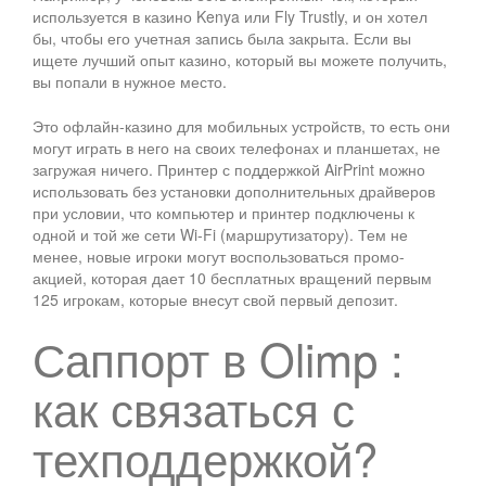
используется в казино Kenya или Fly Trustly, и он хотел
бы, чтобы его учетная запись была закрыта. Если вы
ищете лучший опыт казино, который вы можете получить,
вы попали в нужное место.
Это офлайн-казино для мобильных устройств, то есть они
могут играть в него на своих телефонах и планшетах, не
загружая ничего. Принтер с поддержкой AirPrint можно
использовать без установки дополнительных драйверов
при условии, что компьютер и принтер подключены к
одной и той же сети Wi-Fi (маршрутизатору). Тем не
менее, новые игроки могут воспользоваться промо-
акцией, которая дает 10 бесплатных вращений первым
125 игрокам, которые внесут свой первый депозит.
Саппорт в Olimp :
как связаться с
техподдержкой?