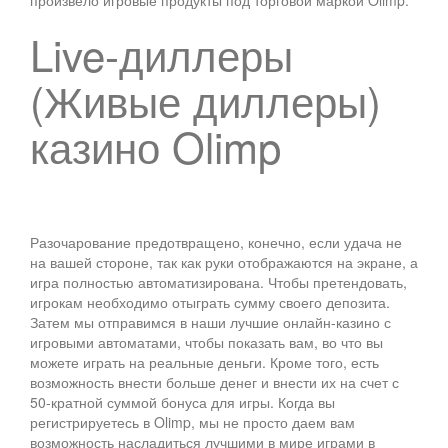
произвело игровые продукты под торговой маркой Olimp.
Live-диллеры
(Живые диллеры)
казино Olimp
Разочарование предотвращено, конечно, если удача не
на вашей стороне, так как руки отображаются на экране, а
игра полностью автоматизирована. Чтобы претендовать,
игрокам необходимо отыграть сумму своего депозита.
Затем мы отправимся в наши лучшие онлайн-казино с
игровыми автоматами, чтобы показать вам, во что вы
можете играть на реальные деньги. Кроме того, есть
возможность внести больше денег и внести их на счет с
50-кратной суммой бонуса для игры. Когда вы
регистрируетесь в Olimp, мы не просто даем вам
возможность насладиться лучшими в мире играми в