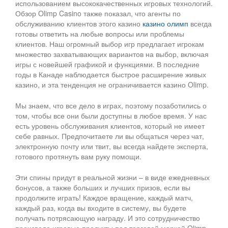
использованием высококачественных игровых технологий.
Обзор Olimp Casino также показал, что агенты по
обслуживанию клиентов этого казино
казино олимп
всегда
готовы ответить на любые вопросы или проблемы
клиентов. Наш огромный выбор игр предлагает игрокам
множество захватывающих вариантов на выбор, включая
игры с новейшей графикой и функциями. В последние
годы в Канаде наблюдается быстрое расширение живых
казино, и эта тенденция не ограничивается казино Olimp.
Мы знаем, что все дело в играх, поэтому позаботились о
том, чтобы все они были доступны в любое время. У нас
есть уровень обслуживания клиентов, который не имеет
себе равных. Предпочитаете ли вы общаться через чат,
электронную почту или твит, вы всегда найдете эксперта,
готового протянуть вам руку помощи.
Эти спины придут в реальной жизни – в виде ежедневных
бонусов, а также больших и лучших призов, если вы
продолжите играть! Каждое вращение, каждый матч,
каждый раз, когда вы входите в систему, вы будете
получать потрясающую награду. И это сотрудничество