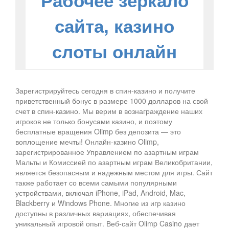
Рабочее зеркало
сайта, казино
слоты онлайн
Зарегистрируйтесь сегодня в спин-казино и получите
приветственный бонус в размере 1000 долларов на свой
счет в спин-казино. Мы верим в вознаграждение наших
игроков не только бонусами казино, и поэтому
бесплатные вращения Olimp без депозита — это
воплощение мечты! Онлайн-казино Olimp,
зарегистрированное Управлением по азартным играм
Мальты и Комиссией по азартным играм Великобритании,
является безопасным и надежным местом для игры. Сайт
также работает со всеми самыми популярными
устройствами, включая iPhone, iPad, Android, Mac,
Blackberry и Windows Phone. Многие из игр казино
доступны в различных вариациях, обеспечивая
уникальный игровой опыт. Веб-сайт Olimp Casino дает