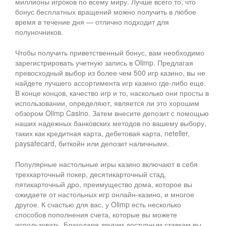
миллионы игроков по всему миру. Лучше всего то, что
бонус бесплатных вращений можно получить в любое
время в течение дня — отлично подходит для
полуночников.
Чтобы получить приветственный бонус, вам необходимо
зарегистрировать учетную запись в Olimp. Предлагая
превосходный выбор из более чем 500 игр казино, вы не
найдете лучшего ассортимента игр казино где-либо еще.
В конце концов, качество игр и то, насколько они просты в
использовании, определяют, является ли это хорошим
обзором Olimp Casino. Затем внесите депозит с помощью
наших надежных банковских методов по вашему выбору,
таких как кредитная карта, дебетовая карта, neteller,
paysafecard, биткойн или депозит наличными.
Популярные настольные игры казино включают в себя
трехкарточный покер, десятикарточный стад,
пятикарточный дро, преимущество дома, которое вы
ожидаете от настольных игр онлайн-казино, и многое
другое. К счастью для вас, у Olimp есть несколько
способов пополнения счета, которые вы можете
использовать. Благодаря другим доступным ставкам вы