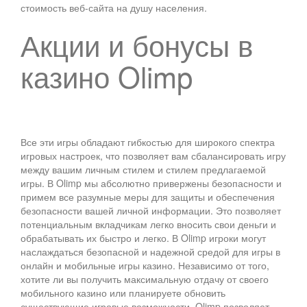
стоимость веб-сайта на душу населения.
Акции и бонусы в
казино Olimp
Все эти игры обладают гибкостью для широкого спектра
игровых настроек, что позволяет вам сбалансировать игру
между вашим личным стилем и стилем предлагаемой
игры. В Olimp мы абсолютно привержены безопасности и
примем все разумные меры для защиты и обеспечения
безопасности вашей личной информации. Это позволяет
потенциальным вкладчикам легко вносить свои деньги и
обрабатывать их быстро и легко. В Olimp игроки могут
наслаждаться безопасной и надежной средой для игры в
онлайн и мобильные игры казино. Независимо от того,
хотите ли вы получить максимальную отдачу от своего
мобильного казино или планируете обновить
существующие игровые возможности, Olimp позволяет