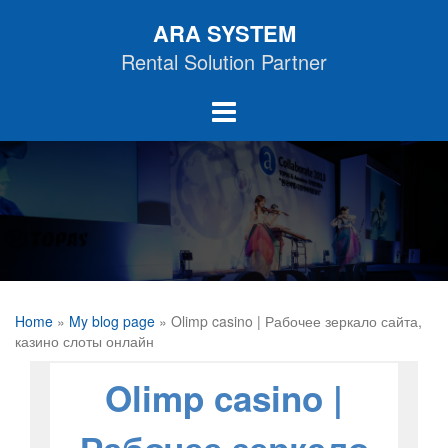
Skip
ARA SYSTEM
to
content
Rental Solution Partner
Home
»
My blog page
»
Olimp casino | Рабочее зеркало сайта,
казино слоты онлайн
Olimp casino |