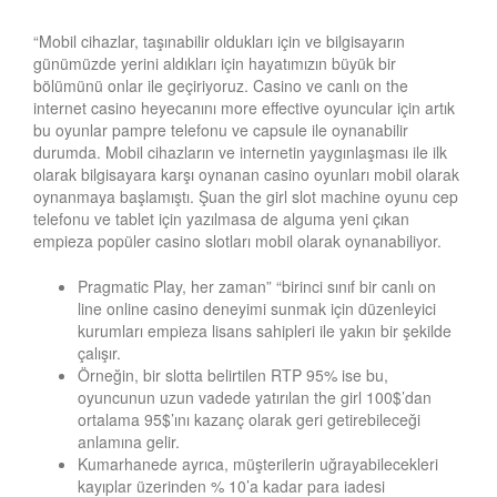
“Mobil cihazlar, taşınabilir oldukları için ve bilgisayarın
günümüzde yerini aldıkları için hayatımızın büyük bir
bölümünü onlar ile geçiriyoruz. Casino ve canlı on the
internet casino heyecanını more effective oyuncular için artık
bu oyunlar pampre telefonu ve capsule ile oynanabilir
durumda. Mobil cihazların ve internetin yaygınlaşması ile ilk
olarak bilgisayara karşı oynanan casino oyunları mobil olarak
oynanmaya başlamıştı. Şuan the girl slot machine oyunu cep
telefonu ve tablet için yazılmasa de alguma yeni çıkan
empieza popüler casino slotları mobil olarak oynanabiliyor.
Pragmatic Play, her zaman” “birinci sınıf bir canlı on
line online casino deneyimi sunmak için düzenleyici
kurumları empieza lisans sahipleri ile yakın bir şekilde
çalışır.
Örneğin, bir slotta belirtilen RTP 95% ise bu,
oyuncunun uzun vadede yatırılan the girl 100$’dan
ortalama 95$’ını kazanç olarak geri getirebileceği
anlamına gelir.
Kumarhanede ayrıca, müşterilerin uğrayabilecekleri
kayıplar üzerinden % 10’a kadar para iadesi