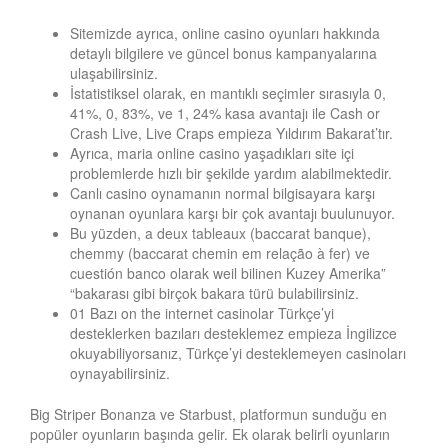
Sitemizde ayrıca, online casino oyunları hakkında
detaylı bilgilere ve güncel bonus kampanyalarına
ulaşabilirsiniz.
İstatistiksel olarak, en mantıklı seçimler sırasıyla 0,
41%, 0, 83%, ve 1, 24% kasa avantajı ile Cash or
Crash Live, Live Craps empieza Yıldırım Bakarat’tır.
Ayrıca, maria online casino yaşadıkları site içi
problemlerde hızlı bir şekilde yardım alabilmektedir.
Canlı casino oynamanın normal bilgisayara karşı
oynanan oyunlara karşı bir çok avantajı buulunuyor.
Bu yüzden, a deux tableaux (baccarat banque),
chemmy (baccarat chemin em relação à fer) ve
cuestión banco olarak weil bilinen Kuzey Amerika”
“bakarası gibi birçok bakara türü bulabilirsiniz.
01 Bazı on the internet casinolar Türkçe’yi
desteklerken bazıları desteklemez empieza İngilizce
okuyabiliyorsanız, Türkçe’yi desteklemeyen casinoları
oynayabilirsiniz.
Big Striper Bonanza ve Starbust, platformun sunduğu en
popüler oyunların başında gelir. Ek olarak belirli oyunların