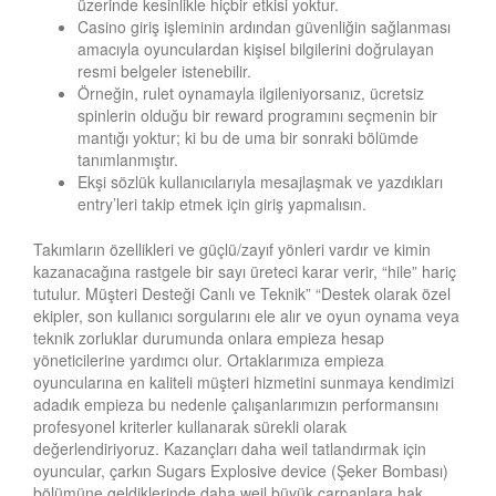
üzerinde kesinlikle hiçbir etkisi yoktur.
Casino giriş işleminin ardından güvenliğin sağlanması
amacıyla oyunculardan kişisel bilgilerini doğrulayan
resmi belgeler istenebilir.
Örneğin, rulet oynamayla ilgileniyorsanız, ücretsiz
spinlerin olduğu bir reward programını seçmenin bir
mantığı yoktur; ki bu de uma bir sonraki bölümde
tanımlanmıştır.
Ekşi sözlük kullanıcılarıyla mesajlaşmak ve yazdıkları
entry’leri takip etmek için giriş yapmalısın.
Takımların özellikleri ve güçlü/zayıf yönleri vardır ve kimin
kazanacağına rastgele bir sayı üreteci karar verir, “hile” hariç
tutulur. Müşteri Desteği Canlı ve Teknik” “Destek olarak özel
ekipler, son kullanıcı sorgularını ele alır ve oyun oynama veya
teknik zorluklar durumunda onlara empieza hesap
yöneticilerine yardımcı olur. Ortaklarımıza empieza
oyuncularına en kaliteli müşteri hizmetini sunmaya kendimizi
adadık empieza bu nedenle çalışanlarımızın performansını
profesyonel kriterler kullanarak sürekli olarak
değerlendiriyoruz. Kazançları daha weil tatlandırmak için
oyuncular, çarkın Sugars Explosive device (Şeker Bombası)
bölümüne geldiklerinde daha weil büyük çarpanlara hak