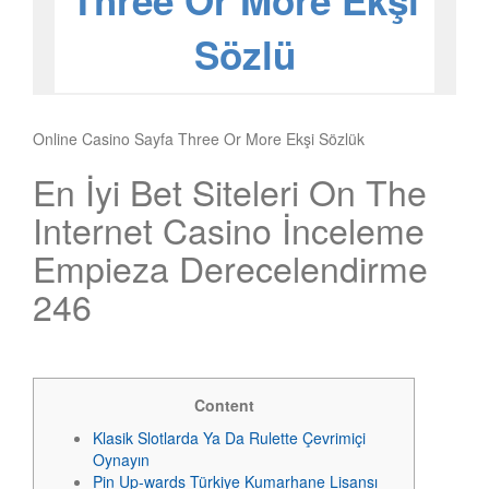
Three Or More Ekşi
Sözlü
Online Casino Sayfa Three Or More Ekşi Sözlük
En İyi Bet Siteleri On The
Internet Casino İnceleme
Empieza Derecelendirme
246
Content
Klasik Slotlarda Ya Da Rulette Çevrimiçi
Oynayın
Pin Up-wards Türkiye Kumarhane Lisansı