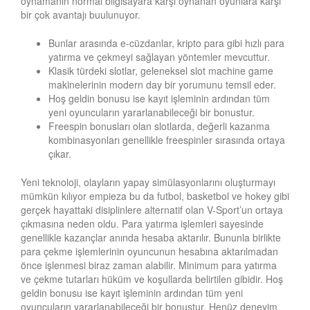
oynamanın normal bilgisayara karşı oynanan oyunlara karşı
bir çok avantajı buulunuyor.
Bunlar arasında e-cüzdanlar, kripto para gibi hızlı para
yatırma ve çekmeyi sağlayan yöntemler mevcuttur.
Klasik türdeki slotlar, geleneksel slot machine game
makinelerinin modern day bir yorumunu temsil eder.
Hoş geldin bonusu ise kayıt işleminin ardından tüm
yeni oyuncuların yararlanabileceği bir bonustur.
Freespin bonusları olan slotlarda, değerli kazanma
kombinasyonları genellikle freespinler sırasında ortaya
çıkar.
Yeni teknoloji, olayların yapay simülasyonlarını oluşturmayı
mümkün kılıyor empieza bu da futbol, basketbol ve hokey gibi
gerçek hayattaki disiplinlere alternatif olan V-Sport’un ortaya
çıkmasına neden oldu. Para yatırma işlemleri sayesinde
genellikle kazançlar anında hesaba aktarılır. Bununla birlikte
para çekme işlemlerinin oyuncunun hesabına aktarılmadan
önce işlenmesi biraz zaman alabilir. Minimum para yatırma
ve çekme tutarları hüküm ve koşullarda belirtilen gibidir. Hoş
geldin bonusu ise kayıt işleminin ardından tüm yeni
oyuncuların yararlanabileceği bir bonustur. Henüz deneyim