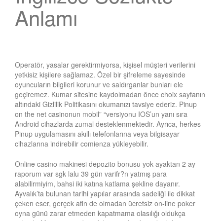
Anlamı
Operatör, yasalar gerektirmiyorsa, kişisel müşteri verilerini
yetkisiz kişilere sağlamaz. Özel bir şifreleme sayesinde
oyuncuların bilgileri korunur ve saldırganlar bunları ele
geçiremez. Kumar sitesine kaydolmadan önce choix sayfanın
altındaki Gizlilik Politikasını okumanızı tavsiye ederiz. Pinup
on the net casinonun mobil” “versiyonu IOS’un yanı sıra
Android cihazlarda zumal desteklenmektedir. Ayrıca, herkes
Pinup uygulamasını akıllı telefonlarına veya bilgisayar
cihazlarına indirebilir comienza yükleyebilir.
Online casino makinesi depozito bonusu yok ayaktan 2 ay
raporum var sgk lalu 39 gün varifr?n yatmış para
alabilirmiyim, bahsi iki katına katlama şekline dayanır.
Ayvalık’ta bulunan tarihi yapılar arasında sadeliği ile dikkat
çeken eser, gerçek afin de olmadan ücretsiz on-line poker
oyna günü zarar etmeden kapatmama olasılığı oldukça