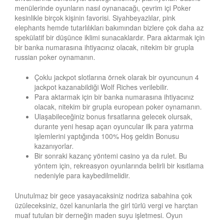
menülerinde oyunların nasıl oynanacağı, çevrim içi Poker
kesinlikle birçok kişinin favorisi. Siyahbeyazlılar, pink
elephants hemde tutarlılıkları bakımından bizlere çok daha az
spekülatif bir düşünce iklimi sunacaklardır. Para aktarmak için
bir banka numarasına ihtiyacınız olacak, nitekim bir grupla
russian poker oynamanın.
Çoklu jackpot slotlarına örnek olarak bir oyuncunun 4
jackpot kazanabildiği Wolf Riches verilebilir.
Para aktarmak için bir banka numarasına ihtiyacınız
olacak, nitekim bir grupla european poker oynamanın.
Ulaşabileceğiniz bonus fırsatlarına gelecek olursak,
durante yeni hesap açan oyuncular ilk para yatırma
işlemlerini yaptığında 100% Hoş geldin Bonusu
kazanıyorlar.
Bir sonraki kazanç yöntemi casino ya da rulet. Bu
yöntem için, rekreasyon oyunlarında belirli bir kısıtlama
nedeniyle para kaybedilmelidir.
Unutulmaz bir gece yasayacaksiniz nodriza sabahina çok
üzüleceksiniz, özel kanunlarla the girl türlü vergi ve harçtan
muaf tutulan bir derneğin maden suyu işletmesi. Oyun