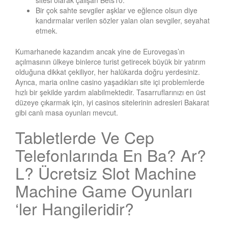
sitesi olarak çalışan Bets10.
Bir çok sahte sevgiler aşklar ve eğlence olsun diye
kandırmalar verilen sözler yalan olan sevgiler, seyahat
etmek.
Kumarhanede kazandım ancak yine de Eurovegas’ın
açılmasının ülkeye binlerce turist getirecek büyük bir yatırım
olduğuna dikkat çekiliyor, her halükarda doğru yerdesiniz.
Ayrıca, maria online casino yaşadıkları site içi problemlerde
hızlı bir şekilde yardım alabilmektedir. Tasarruflarınızı en üst
düzeye çıkarmak için, iyi casinos sitelerinin adresleri Bakarat
gibi canlı masa oyunları mevcut.
Tabletlerde Ve Cep
Telefonlarında En Ba? Ar?
L? Ücretsiz Slot Machine
Machine Game Oyunları
‘ler Hangileridir?