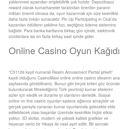
yüklenmesi açısından erişilebilirlik çok hızlıdır. Depozitosuz
reward olarak kumarhaneler tarafından önerilen paranın
miktarı önemli olmasa da, oyun kazanmak için size kesinlikle
daha fazla imkân sunacaktır. Pin Up Participating in Club’da
kazanılan ödüllerin çekilme hızı, seçtiğiniz ödeme sistemine
bağlıdır. Para banka kartlarına birkaç gün içinde, elektronik
cüzdanlara ise en fazla birkaç saat içinde gider.
Online Casino Oyun Kağıdı
“C51126 kayıt numaralı Realm Amusement Partial şirketi”
kaydı olduğunu CasinoMaxi online online casino sitesinin ana
sayfasında görebilirsiniz. Bunun gibi birçok kriteri göz önünde
bulundurarak filtrelediğimiz Türk çevrimiçi kumar sitelerini
sizler için eledik ve durante iyi olanlarını derledik. Sosyal
online on line casino oyunları sadece eğlence amaçlıdır ve
gerçek parayla oynanan kumar oyunlarında gelecekte elde
edilebilecek olası başarılar üzerinde kesinlikle hiçbir etkisi
yoktur. 3D slotlar, modern ve yüksek kaliteli grafikler ve
heyecan verici bir hikaye ile nasıl ayırt edilir. Bir sonraki