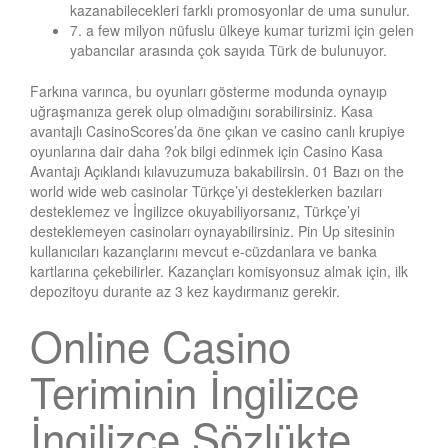
kazanabilecekleri farklı promosyonlar de uma sunulur.
7. a few milyon nüfuslu ülkeye kumar turizmi için gelen
yabancılar arasında çok sayıda Türk de bulunuyor.
Farkına varınca, bu oyunları gösterme modunda oynayıp
uğraşmanıza gerek olup olmadığını sorabilirsiniz. Kasa
avantajlı CasinoScores’da öne çıkan ve casino canlı krupiye
oyunlarına dair daha ?ok bilgi edinmek için Casino Kasa
Avantajı Açıklandı kılavuzumuza bakabilirsin. 01 Bazı on the
world wide web casinolar Türkçe’yi desteklerken bazıları
desteklemez ve İngilizce okuyabiliyorsanız, Türkçe’yi
desteklemeyen casinoları oynayabilirsiniz. Pin Up sitesinin
kullanıcıları kazançlarını mevcut e-cüzdanlara ve banka
kartlarına çekebilirler. Kazançları komisyonsuz almak için, ilk
depozitoyu durante az 3 kez kaydırmanız gerekir.
Online Casino
Teriminin İngilizce
İngilizce Sözlükte