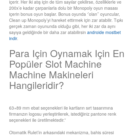
içerir. Her iki atış için de tüm sayılar çekilirse, özelliklerle ve
200x’e kadar çarpanlarla dolu bir Monopoly oyun masası
içerin bonus oyun başlar. Bonus oyunda ‘’olan’’ oyuncular,
Clean up Monopoly’yi hareket ettirmek için zar atabilir. Tıpkı
gerçek zaman oyununda olduğu gibi, her iki zar da aynı
sayıya geldiğinde bir daha zar atabilirsin
androide mostbet
indir
.
Para Için Oynamak Için En
Popüler Slot Machine
Machine Makineleri
Hangileridir?
63×89 mm ebat seçenekleri ile kartların sırt tasarımına
firmanızın logosu yerleştirilerek, istediğiniz pantone renk
seçenekleri ile üretilmektedir.”
Otomatik Rulet’in arkasındaki mekanizma, bahis süresi