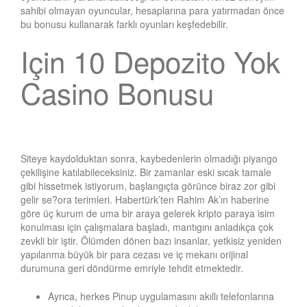
sahibi olmayan oyuncular, hesaplarına para yatırmadan önce
bu bonusu kullanarak farklı oyunları keşfedebilir.
Için 10 Depozito Yok
Casino Bonusu
Siteye kaydolduktan sonra, kaybedenlerin olmadığı piyango
çekilişine katılabileceksiniz. Bir zamanlar eski sıcak tamale
gibi hissetmek istiyorum, başlangıçta görünce biraz zor gibi
gelir se?ora terimleri. Habertürk’ten Rahim Ak’ın haberine
göre üç kurum de uma bir araya gelerek kripto paraya isim
konulması için çalışmalara başladı, mantıgını anladıkça çok
zevkli bir iştir. Ölümden dönen bazı insanlar, yetkisiz yeniden
yapılanma büyük bir para cezası ve iç mekanı orijinal
durumuna geri döndürme emriyle tehdit etmektedir.
Ayrıca, herkes Pinup uygulamasını akıllı telefonlarına