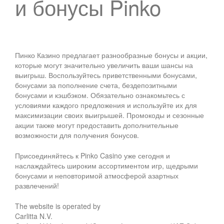
и бонусы Pinko
Пинко Казино предлагает разнообразные бонусы и акции,
которые могут значительно увеличить ваши шансы на
выигрыш. Воспользуйтесь приветственными бонусами,
бонусами за пополнение счета, бездепозитными
бонусами и кэшбэком. Обязательно ознакомьтесь с
условиями каждого предложения и используйте их для
максимизации своих выигрышей. Промокоды и сезонные
акции также могут предоставить дополнительные
возможности для получения бонусов.
Присоединяйтесь к Pinko Casino уже сегодня и
наслаждайтесь широким ассортиментом игр, щедрыми
бонусами и неповторимой атмосферой азартных
развлечений!
The website is operated by
Carlitta N.V.