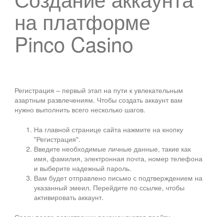
на платформе
Pinco Casino
Регистрация – первый этап на пути к увлекательным
азартным развлечениям. Чтобы создать аккаунт вам
нужно выполнить всего несколько шагов.
На главной странице сайта нажмите на кнопку
"Регистрация".
Введите необходимые личные данные, такие как
имя, фамилия, электронная почта, номер телефона
и выберите надежный пароль.
Вам будет отправлено письмо с подтверждением на
указанный эмеил. Перейдите по ссылке, чтобы
активировать аккаунт.