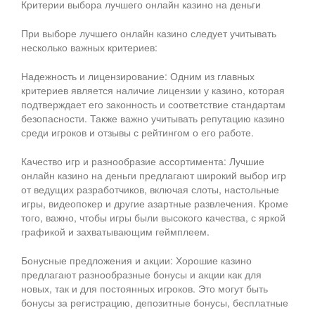
Критерии выбора лучшего онлайн казино на деньги
При выборе лучшего онлайн казино следует учитывать
несколько важных критериев:
Надежность и лицензирование: Одним из главных
критериев является наличие лицензии у казино, которая
подтверждает его законность и соответствие стандартам
безопасности. Также важно учитывать репутацию казино
среди игроков и отзывы с рейтингом о его работе.
Качество игр и разнообразие ассортимента: Лучшие
онлайн казино на деньги предлагают широкий выбор игр
от ведущих разработчиков, включая слоты, настольные
игры, видеопокер и другие азартные развлечения. Кроме
того, важно, чтобы игры были высокого качества, с яркой
графикой и захватывающим геймплеем.
Бонусные предложения и акции: Хорошие казино
предлагают разнообразные бонусы и акции как для
новых, так и для постоянных игроков. Это могут быть
бонусы за регистрацию, депозитные бонусы, бесплатные