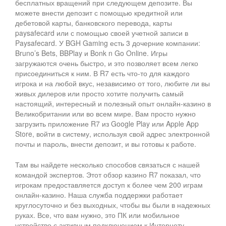
бесплатных вращений при следующем депозите. Вы
можете внести депозит с помощью кредитной или
дебетовой карты, банковского перевода, карты
paysafecard или с помощью своей учетной записи в
Paysafecard. У BGH Gaming есть 3 дочерние компании:
Bruno’s Bets, BBPlay и Bonk n Go Online. Игры
загружаются очень быстро, и это позволяет всем легко
присоединиться к ним. В R7 есть что-то для каждого
игрока и на любой вкус, независимо от того, любите ли вы
живых дилеров или просто хотите получить самый
настоящий, интересный и полезный опыт онлайн-казино в
Великобритании или во всем мире. Вам просто нужно
загрузить приложение R7 из Google Play или Apple App
Store, войти в систему, используя свой адрес электронной
почты и пароль, внести депозит, и вы готовы к работе.
Там вы найдете несколько способов связаться с нашей
командой экспертов. Этот обзор казино R7 показал, что
игрокам предоставляется доступ к более чем 200 играм
онлайн-казино. Наша служба поддержки работает
круглосуточно и без выходных, чтобы вы были в надежных
руках. Все, что вам нужно, это ПК или мобильное
устройство с активным подключением к Интернету.