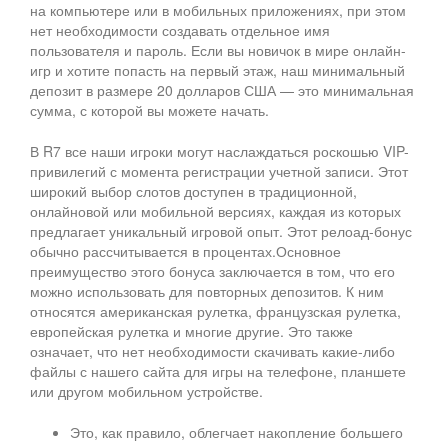
на компьютере или в мобильных приложениях, при этом
нет необходимости создавать отдельное имя
пользователя и пароль. Если вы новичок в мире онлайн-
игр и хотите попасть на первый этаж, наш минимальный
депозит в размере 20 долларов США — это минимальная
сумма, с которой вы можете начать.
В R7 все наши игроки могут наслаждаться роскошью VIP-
привилегий с момента регистрации учетной записи. Этот
широкий выбор слотов доступен в традиционной,
онлайновой или мобильной версиях, каждая из которых
предлагает уникальный игровой опыт. Этот релоад-бонус
обычно рассчитывается в процентах.Основное
преимущество этого бонуса заключается в том, что его
можно использовать для повторных депозитов. К ним
относятся американская рулетка, французская рулетка,
европейская рулетка и многие другие. Это также
означает, что нет необходимости скачивать какие-либо
файлы с нашего сайта для игры на телефоне, планшете
или другом мобильном устройстве.
Это, как правило, облегчает накопление большего