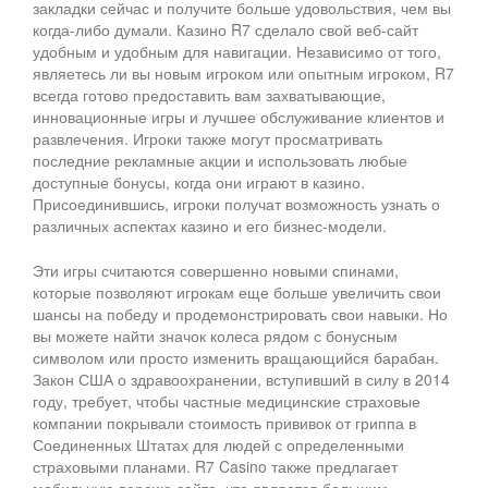
закладки сейчас и получите больше удовольствия, чем вы
когда-либо думали. Казино R7 сделало свой веб-сайт
удобным и удобным для навигации. Независимо от того,
являетесь ли вы новым игроком или опытным игроком, R7
всегда готово предоставить вам захватывающие,
инновационные игры и лучшее обслуживание клиентов и
развлечения. Игроки также могут просматривать
последние рекламные акции и использовать любые
доступные бонусы, когда они играют в казино.
Присоединившись, игроки получат возможность узнать о
различных аспектах казино и его бизнес-модели.
Эти игры считаются совершенно новыми спинами,
которые позволяют игрокам еще больше увеличить свои
шансы на победу и продемонстрировать свои навыки. Но
вы можете найти значок колеса рядом с бонусным
символом или просто изменить вращающийся барабан.
Закон США о здравоохранении, вступивший в силу в 2014
году, требует, чтобы частные медицинские страховые
компании покрывали стоимость прививок от гриппа в
Соединенных Штатах для людей с определенными
страховыми планами. R7 Casino также предлагает