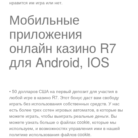
нравится им игра или нет.
Мобильные
приложения
онлайн казино R7
для Android, IOS
• 50 долларов США на первый депозит для участия в
любой игре в казино R7. Этот бонус даст вам свободу
играть без использования собственных средств. У нас
есть более трех сотен игровых автоматов, в которые вы
можете играть, чтобы выиграть реальные деньги. Вы
можете узнать больше о файлах cookie, которые мы
используем, и возможностях управления ими в нашей
политике использования файлов cookie.