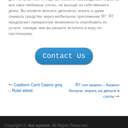
все свои любимые слоты, не выходя из собственного
дома. Вы можете вносить депозиты, играть и даже
снимать средства через мобильное приложение R7. R7
предлагает прекрасную возможность опробовать их
услуги, прежде чем вы решите вступить в игру по-
настоящему.
Contact Us
Post
Casibom Canlı Casıno gırış
R7 топ казино – Казино
– Rulet sitesii
бонусы, играть на деньги в
navigation
слоты
Copyright ⓒ
Ara system
. All Rights Reserved.