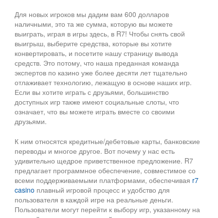
Для новых игроков мы дадим вам 600 долларов
наличными, это та же сумма, которую вы можете
выиграть, играя в игры здесь, в R7! Чтобы снять свой
выигрыш, выберите средства, которые вы хотите
конвертировать, и посетите нашу страницу вывода
средств. Это потому, что наша преданная команда
экспертов по казино уже более десяти лет тщательно
отлаживает технологию, лежащую в основе наших игр.
Если вы хотите играть с друзьями, большинство
доступных игр также имеют социальные слоты, что
означает, что вы можете играть вместе со своими
друзьями.
К ним относятся кредитные/дебетовые карты, банковские
переводы и многое другое. Вот почему у нас есть
удивительно щедрое приветственное предложение. R7
предлагает программное обеспечение, совместимое со
всеми поддерживаемыми платформами, обеспечивая
r7
casino
плавный игровой процесс и удобство для
пользователя в каждой игре на реальные деньги.
Пользователи могут перейти к выбору игр, указанному на