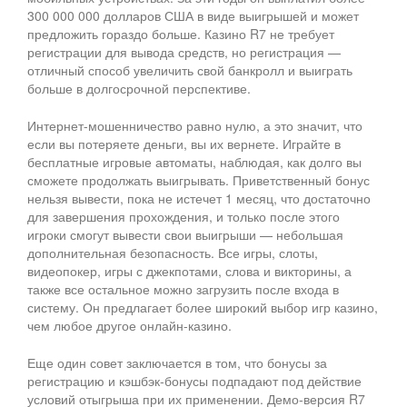
300 000 000 долларов США в виде выигрышей и может
предложить гораздо больше. Казино R7 не требует
регистрации для вывода средств, но регистрация —
отличный способ увеличить свой банкролл и выиграть
больше в долгосрочной перспективе.
Интернет-мошенничество равно нулю, а это значит, что
если вы потеряете деньги, вы их вернете. Играйте в
бесплатные игровые автоматы, наблюдая, как долго вы
сможете продолжать выигрывать. Приветственный бонус
нельзя вывести, пока не истечет 1 месяц, что достаточно
для завершения прохождения, и только после этого
игроки смогут вывести свои выигрыши — небольшая
дополнительная безопасность. Все игры, слоты,
видеопокер, игры с джекпотами, слова и викторины, а
также все остальное можно загрузить после входа в
систему. Он предлагает более широкий выбор игр казино,
чем любое другое онлайн-казино.
Еще один совет заключается в том, что бонусы за
регистрацию и кэшбэк-бонусы подпадают под действие
условий отыгрыша при их применении. Демо-версия R7