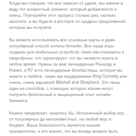
Когда мы говорим, что все зависит от удачи, мы имеем в
виду тот конкретный элемент, который добавляется в
смесь. Повторяйте этот процесс столько раз, сколько
захотите, и вы будете в восторге от щедрых предложений,
которые вы получите.
Вы можете использовать все основные карты и даже
популярный способ оплаты биткойн. Все наши игры
созданы для мобильных устройств, таких как планшеты и
смартфоны, что гарантирует, что вы сможете играть в
любое время. Нужны ли вам легендарные Роналду и
Ромео, в R7 есть легендарные блокбастеры, которые вы
знаете и любите, такие как неудержимая King Comedy или
очень, очень взрывной Mitchell and Shepherd. Это лишь
один из способов, с помощью которых игроки могут
получить безопасный и защищенный опыт онлайн-
банкинга.
Казино предлагает, казалось бы, бесконечный выбор игр,
от популярных до малоизвестных, на любой вкус и
бюджет. Ваша безопасность является нашим
приоритетом, а это значит, что вы всегда можете быть