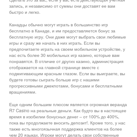
запись, и независимо от суммы они доставят ее вам
быстро и легко.
Канадцы обычно могут играть в большинство игр
бесплатно в Канаде, и им предоставляется бонус за
бесплатную игру. Они даже могут выбрать свои любимые
игры и сразу же начать в них играть. Если вы
предпочитаете играть на своем мобильном устройстве, у
нас есть более 30 мобильных игр казино, которые вам
понравятся. В отличие от других казино, администрация
отображается на главной странице вместе с
подмигивающим красным глазом. Если вы выиграете, вы
будете готовы сыграть больше игр с нашими
прогрессивными джекпотами, бонусами и бесплатными
вращениями.
Еще одним большим плюсом является огромная веранда
R7 Casino на реальные деньги. Как будто вы в настоящее
время в изобилии бонусных денег – от 100% до 400%,
пока вы продолжаете вносить депозит!. Кроме того, у нас
также есть многоязычная поддержка клиентов на более
чем 20 языках. Игроки могут делать свои собственные