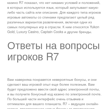
казино R7 показал, что нет никаких условий и положений,
в которых используется язык, который запутывает какую-
либо часть сайта или описание. Для каждого типа игроков
игровые автоматы со спинами предлагают целый ряд
различных вариантов развлечения, включая одни из
самых популярных игр в отрасли. К ним относятся Yukon
Gold, Luxury Casino, Captain Cooks и другие бренды.
Ответы на вопросы
игроков R7
Вам наверняка понравятся невероятные бонусы, и они
сделают ваш игровой опыт еще более полезным. Вам
будет предложено ввести свой адрес электронной почты,
и вы получите бонусный код казино по электронной почте.
По большей части интерфейс очень отзывчив и
оптимален для вашего планшета. R7 – ведущее онлайн-
казино, предлагающее новые бонусы за пролонгацию