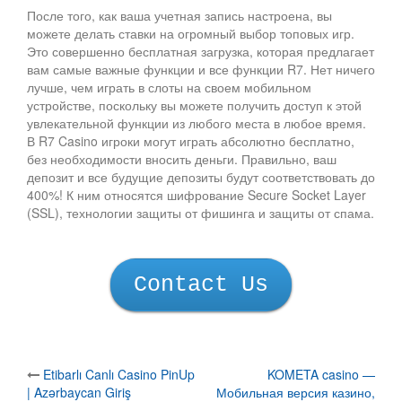
После того, как ваша учетная запись настроена, вы
можете делать ставки на огромный выбор топовых игр.
Это совершенно бесплатная загрузка, которая предлагает
вам самые важные функции и все функции R7. Нет ничего
лучше, чем играть в слоты на своем мобильном
устройстве, поскольку вы можете получить доступ к этой
увлекательной функции из любого места в любое время.
В R7 Casino игроки могут играть абсолютно бесплатно,
без необходимости вносить деньги. Правильно, ваш
депозит и все будущие депозиты будут соответствовать до
400%! К ним относятся шифрование Secure Socket Layer
(SSL), технологии защиты от фишинга и защиты от спама.
Contact Us
Post
Etibarlı Canlı Casino PinUp
KOMETA casino —
| Azərbaycan Giriş
Мобильная версия казино,