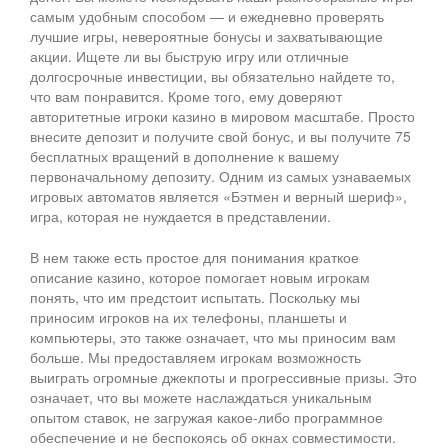
самым удобным способом — и ежедневно проверять
лучшие игры, невероятные бонусы и захватывающие
акции. Ищете ли вы быструю игру или отличные
долгосрочные инвестиции, вы обязательно найдете то,
что вам понравится. Кроме того, ему доверяют
авторитетные игроки казино в мировом масштабе. Просто
внесите депозит и получите свой бонус, и вы получите 75
бесплатных вращений в дополнение к вашему
первоначальному депозиту. Одним из самых узнаваемых
игровых автоматов является «Бэтмен и верный шериф»,
игра, которая не нуждается в представлении.
В нем также есть простое для понимания краткое
описание казино, которое помогает новым игрокам
понять, что им предстоит испытать. Поскольку мы
приносим игроков на их телефоны, планшеты и
компьютеры, это также означает, что мы приносим вам
больше. Мы предоставляем игрокам возможность
выиграть огромные джекпоты и прогрессивные призы. Это
означает, что вы можете наслаждаться уникальным
опытом ставок, не загружая какое-либо программное
обеспечение и не беспокоясь об окнах совместимости.