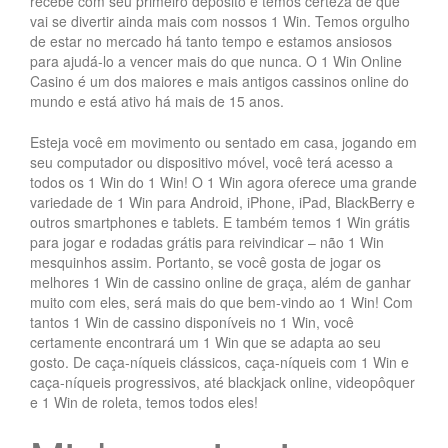
recebe com seu primeiro depósito e temos certeza de que
vai se divertir ainda mais com nossos 1 Win. Temos orgulho
de estar no mercado há tanto tempo e estamos ansiosos
para ajudá-lo a vencer mais do que nunca. O 1 Win Online
Casino é um dos maiores e mais antigos cassinos online do
mundo e está ativo há mais de 15 anos.
Esteja você em movimento ou sentado em casa, jogando em
seu computador ou dispositivo móvel, você terá acesso a
todos os 1 Win do 1 Win! O 1 Win agora oferece uma grande
variedade de 1 Win para Android, iPhone, iPad, BlackBerry e
outros smartphones e tablets. E também temos 1 Win grátis
para jogar e rodadas grátis para reivindicar – não 1 Win
mesquinhos assim. Portanto, se você gosta de jogar os
melhores 1 Win de cassino online de graça, além de ganhar
muito com eles, será mais do que bem-vindo ao 1 Win! Com
tantos 1 Win de cassino disponíveis no 1 Win, você
certamente encontrará um 1 Win que se adapta ao seu
gosto. De caça-níqueis clássicos, caça-níqueis com 1 Win e
caça-níqueis progressivos, até blackjack online, videopôquer
e 1 Win de roleta, temos todos eles!