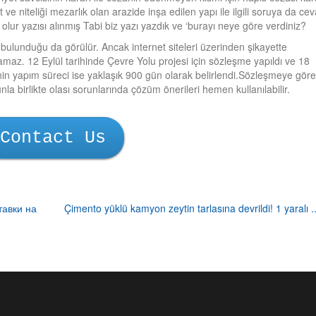
ve niteliği mezarlık olan arazide inşa edilen yapı ile ilgili soruya da ce
ur yazısı alınmış Tabi biz yazı yazdık ve ‘burayı neye göre verdiniz?
n bulunduğu da görülür. Ancak internet siteleri üzerinden şikayette
maz. 12 Eylül tarihinde Çevre Yolu projesi için sözleşme yapıldı ve 18
jenin yapım süreci ise yaklaşık 900 gün olarak belirlendi.Sözleşmeye göre
 birlikte olası sorunlarında çözüm önerileri hemen kullanılabilir.
Contact Us
тавки на
Çimento yüklü kamyon zeytin tarlasına devrildi! 1 yaralı .