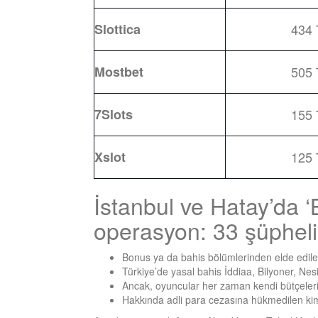
Slottica
434
Mostbet
505
7Slots
155
Xslot
125
İstanbul ve Hatay’da ‘
operasyon: 33 şüpheli
Bonus ya da bahis bölümlerinden elde edilen
Türkiye’de yasal bahis İddiaa, Bilyoner, Nesin
Ancak, oyuncular her zaman kendi bütçelerini
Hakkında adli para cezasına hükmedilen kims