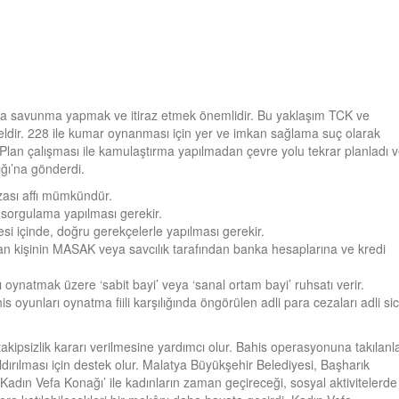
ında savunma yapmak ve itiraz etmek önemlidir. Bu yaklaşım TCK ve
ldir. 228 ile kumar oynanması için yer ve imkan sağlama suç olarak
Plan çalışması ile kamulaştırma yapılmadan çevre yolu tekrar planladı 
ığı’na gönderdi.
zası affı mümkündür.
 sorgulama yapılması gerekir.
resi içinde, doğru gerekçelerle yapılması gerekir.
n kişinin MASAK veya savcılık tarafından banka hesaplarına ve kredi
 oynatmak üzere ‘sabit bayi’ veya ‘sanal ortam bayi’ ruhsatı verir.
 oyunları oynatma fiili karşılığında öngörülen adli para cezaları adli sic
kipsizlik kararı verilmesine yardımcı olur. Bahis operasyonuna takılanl
ldırılması için destek olur. Malatya Büyükşehir Belediyesi, Başharık
Kadın Vefa Konağı’ ile kadınların zaman geçireceği, sosyal aktivitelerde