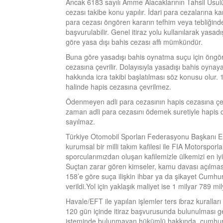
Ancak 6183 sayılı Amme Alacaklarının Tahsil Usu
cezası takibe konu yapılır. İdari para cezalarına 
para cezası öngören kararın tefhim veya tebliğinden
başvurulabilir. Genel itiraz yolu kullanılarak yas
göre yasa dışı bahis cezası affı mümkündür.
Buna göre yasadışı bahis oynatma suçu için öngö
cezasına çevrilir. Dolayısıyla yasadışı bahis oyn
hakkında icra takibi başlatılması söz konusu olur
halinde hapis cezasına çevrilmez.
Ödenmeyen adli para cezasının hapis cezasına ç
zaman adli para cezasını ödemek suretiyle hapis ce
sayılmaz.
Türkiye Otomobil Sporları Federasyonu Başkanı Eren
kurumsal bir milli takım kafilesi ile FIA Motorsporlar
sporcularımızdan oluşan kafilemizle ülkemizi en iyi
Suçtan zarar gören kimseler, kamu davası açılması
158’e göre suça ilişkin ihbar ya da şikayet Cumhuriy
verildi.Yol için yaklaşık maliyet ise 1 milyar 789 mi
Havale/EFT ile yapılan işlemler ters ibraz kuralları
120 gün içinde itiraz başvurusunda bulunulması ge
isteminde bulunmayan hükümlü hakkında, cumhuriye