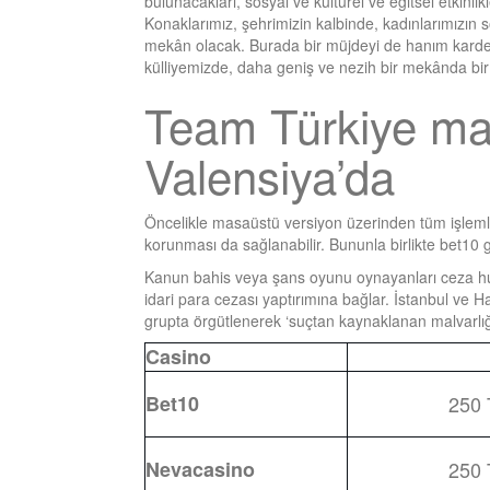
bulunacakları, sosyal ve kültürel ve eğitsel etkinli
Konaklarımız, şehrimizin kalbinde, kadınlarımızın 
mekân olacak. Burada bir müjdeyi de hanım karde
külliyemizde, daha geniş ve nezih bir mekânda bir
Team Türkiye ma
Valensiya’da
Öncelikle masaüstü versiyon üzerinden tüm işlemlerin
korunması da sağlanabilir. Bununla birlikte bet10 gi
Kanun bahis veya şans oyunu oynayanları ceza hu
idari para cezası yaptırımına bağlar. İstanbul ve 
grupta örgütlenerek ‘suçtan kaynaklanan malvarlığı
Casino
Bet10
250
Nevacasino
250