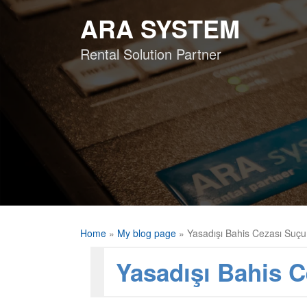
Skip
ARA SYSTEM
to
content
Rental Solution Partner
Home
»
My blog page
»
Yasadışı Bahis Cezası Suç
Yasadışı Bahis C