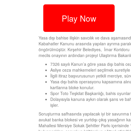
Play Now
Yasa dışı bahise ilişkin savcılık ve dava aşamas
Kabahatler Kanunu arasında yapılan ayrıma parale
öngörülmüştür. Kırşehir Belediyes, İmar Koridoru 
meclis onayının ardından projeyi Ulaştırma Bakanl
7326 sayılı Kanun’a göre yasa dışı bahis ce
Asliye ceza mahkemeleri seçilmek suretiyle
İlgili itiraz başvurusunun yetkili merciye, sü
Yasa dışı bahis operasyonu kapsamına alına
kartlarına bloke konulur.
Spor Toto Teşkilat Başkanlığı, bahis oyunları
Dolayısıyla kanuna aykırı olarak şans ve bahis
işler.
Soruşturma safhasında yapılacak iyi bir savunma ta
avukat banka blokesi ve yurtdışı çıkış yasağının ka
Mahallesi Mersiye Sokak Şehitler Parkı içerisinde ‘