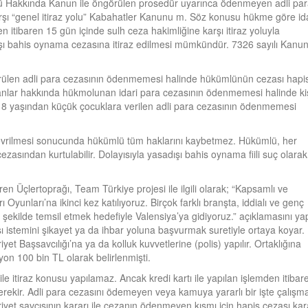
lü Hakkında Kanun ile öngörülen prosedür uyarınca ödenmeyen adli pa
karşı “genel itiraz yolu” Kabahatler Kanunu m. Söz konusu hükme göre id
 itibaren 15 gün içinde sulh ceza hakimliğine karşı itiraz yoluyla
adışı bahis oynama cezasına itiraz edilmesi mümkündür. 7326 sayılı Kanun
rülen adli para cezasının ödenmemesi halinde hükümlünün cezası hapi
ayanlar hakkında hükmolunan idari para cezasının ödenmemesi halinde ki
. 18 yaşından küçük çocuklara verilen adli para cezasının ödenmemesi
evrilmesi sonucunda hükümlü tüm haklarını kaybetmez. Hükümlü, her
zasından kurtulabilir. Dolayısıyla yasadışı bahis oynama fiili suç olarak
 Üçlertoprağı, Team Türkiye projesi ile ilgili olarak; “Kapsamlı ve
ı Oyunları’na ikinci kez katılıyoruz. Birçok farklı branşta, iddialı ve genç
 şekilde temsil etmek hedefiyle Valensiya’ya gidiyoruz.” açıklamasını yap
 istemini şikayet ya da ihbar yoluna başvurmak suretiyle ortaya koyar.
et Başsavcılığı’na ya da kolluk kuvvetlerine (polis) yapılır. Ortaklığına
lyon 100 bin TL olarak belirlenmişti.
 ile itiraz konusu yapılamaz. Ancak kredi kartı ile yapılan işlemden itibar
rekir. Adli para cezasını ödemeyen veya kamuya yararlı bir işte çalışm
t savcısının kararı ile cezanın ödenmeyen kısmı için hapis cezası kar