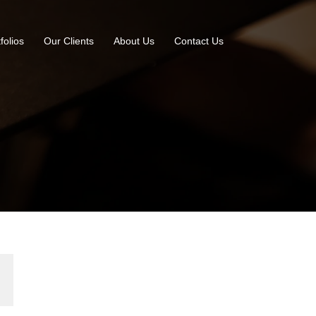
folios
Our Clients
About Us
Contact Us