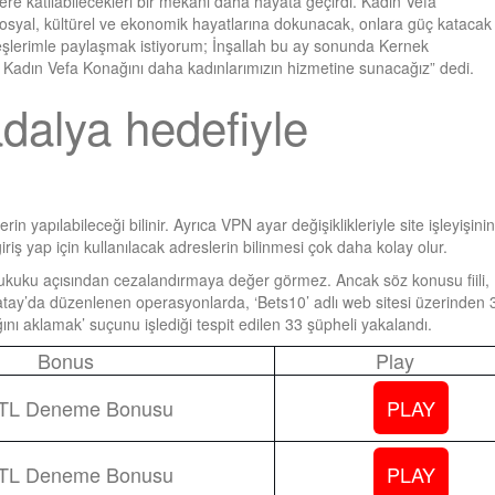
klere katılabilecekleri bir mekânı daha hayata geçirdi. Kadın Vefa
sosyal, kültürel ve ekonomik hayatlarına dokunacak, onlara güç katacak 
şlerimle paylaşmak istiyorum; İnşallah bu ay sonunda Kernek
 Kadın Vefa Konağını daha kadınlarımızın hizmetine sunacağız” dedi.
dalya hedefiyle
 yapılabileceği bilinir. Ayrıca VPN ayar değişiklikleriyle site işleyişinin
riş yap için kullanılacak adreslerin bilinmesi çok daha kolay olur.
kuku açısından cezalandırmaya değer görmez. Ancak söz konusu fiili,
Hatay’da düzenlenen operasyonlarda, ‘Bets10’ adlı web sitesi üzerinden 
nı aklamak’ suçunu işlediği tespit edilen 33 şüpheli yakalandı.
Bonus
Play
 TL Deneme Bonusu
PLAY
 TL Deneme Bonusu
PLAY